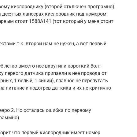
вому кислороднику (второй отключен програмно).
а десятых лансерах кислородник под номером
ервым стоит 1588A141 (тот который у меня стоит
стами т.к. второй нам не нужен, а вот первый
ё легко вместо нее вкрутили короткий болт-
у первого датчика припаяли в нее провода от
рных, 1 белый, 1 синий), главное не перепутать
 на питание и подогрев даткика и их не критично
вро 2. Но осталась ошибка по первому
граммно)
ворит что первый кислородник имеет номер