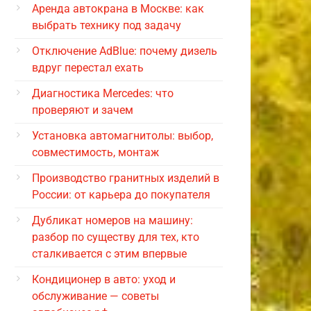
Аренда автокрана в Москве: как
выбрать технику под задачу
Отключение AdBlue: почему дизель
вдруг перестал ехать
Диагностика Mercedes: что
проверяют и зачем
Установка автомагнитолы: выбор,
совместимость, монтаж
Производство гранитных изделий в
России: от карьера до покупателя
Дубликат номеров на машину:
разбор по существу для тех, кто
сталкивается с этим впервые
Кондиционер в авто: уход и
обслуживание — советы