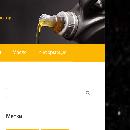
мотор
и
Масло
Информация
Поиск:
Метки