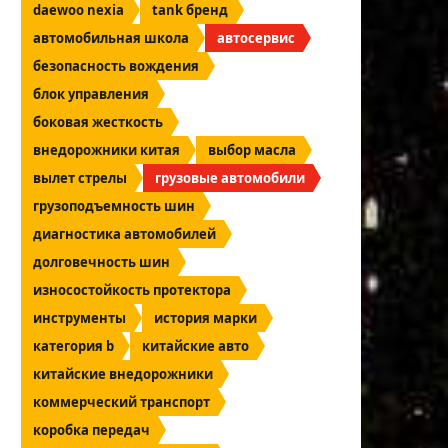
daewoo nexia
tank бренд
автомобильная школа
автосервис
безопасность вождения
блок управления
боковая жесткость
внедорожники китая
выбор масла
вылет стрелы
грузовые автомобили
грузоподъемность шин
диагностика автомобилей
долговечность шин
износостойкость протектора
инструменты
история марки
категория b
китайские авто
китайские внедорожники
коммерческий транспорт
коробка передач