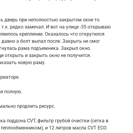
ть дверь при неполностью закрытом окне то
 т.к. редко замечал. И вот на улице -35 открываю
клеилось крепление. Оказалось что открутился
 давно а болт выпал после. Закрыть не смог
гнулась рама подъемника. Закрыл окно.
и открыть и закрыть окно не получится.
аказать новую раму.
ариаторе.
ли полную.
мально продлить ресурс.
ка поддона CVT, фильтр грубой очистки (сетка в
д теплообменником), и 12 литров масла CVT ECO