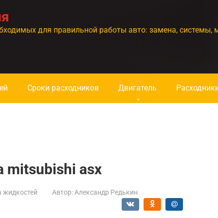
ия
бходимых для правильной работы авто: замена, системы, 
ей
Сроки расходников
Двигатель
Расходник
mitsubishi asx
а жидкостей
Автор:
Александр Редькин