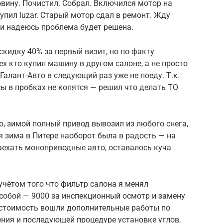
вину. Почистил. Собрал. Включился мотор на
Купил luzar. Старый мотор сдал в ремонт. Жду
и надеюсь проблема будет решена.
скидку 40% за первый визит, но по-факту
х кто купил машину в другом салоне, а не просто
Галант-Авто в следующий раз уже не поеду. Т.к.
ы в пробках не копятся — решил что делать ТО
о, зимой полный привод вывозил из любого снега,
я зима в Питере наоборот была в радость — на
заехать моноприводные авто, оставалось куча
учётом того что фильтр салона я менял
собой — 9000 за инспекционный осмотр и замену
ту стоимость вошли дополнительные работы по
ния и последующей процедуре установке углов,