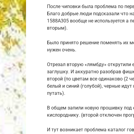
После чиповки была проблема по пер
Благо добрые люди подсказали что н
1588A305 вообще не используется а п
вторым).
Было принято решение поменять их ме
нужен очень.
Отрезал вторую «лямбду» открутили е
заглушку. И аккуратно разобрав фишк
второй (по цветам все одинаково (2 че
белый и синий (голубой), черные идут
путать).
В общем запили новую прошивку под е
кислороднику. (второй отключен про
И тут возникает проблема каталог го