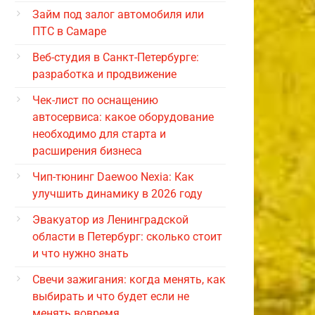
Займ под залог автомобиля или
ПТС в Самаре
Веб-студия в Санкт-Петербурге:
разработка и продвижение
Чек-лист по оснащению
автосервиса: какое оборудование
необходимо для старта и
расширения бизнеса
Чип-тюнинг Daewoo Nexia: Как
улучшить динамику в 2026 году
Эвакуатор из Ленинградской
области в Петербург: сколько стоит
и что нужно знать
Свечи зажигания: когда менять, как
выбирать и что будет если не
менять вовремя