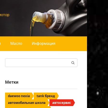
мотор
и
Масло
Информация
Поиск:
Метки
daewoo nexia
tank бренд
автомобильная школа
автосервис