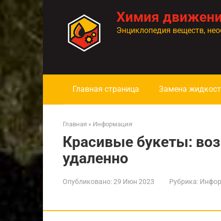
Перейти
Химия движен
к
контенту
Энциклопедия веществ, нео
Главная страница
Замена жидкост
Главная
»
Информация
Красивые букеты: воз
удаленно
Опубликовано:
29 Июн 2023
Рубрика:
Инфор