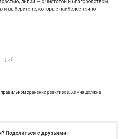
растью, лилии — с чистотой и благородством.
в и выберите те, которые наиболее точно
.
0
 правильном хранении реактивов. Химия должна
я? Поделиться с друзьями: