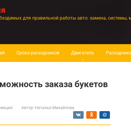
ия
бходимых для правильной работы авто: замена, системы, 
ей
Сроки расходников
Двигатель
Расходник
можность заказа букетов
мация
Автор:
Наталья Михайлова