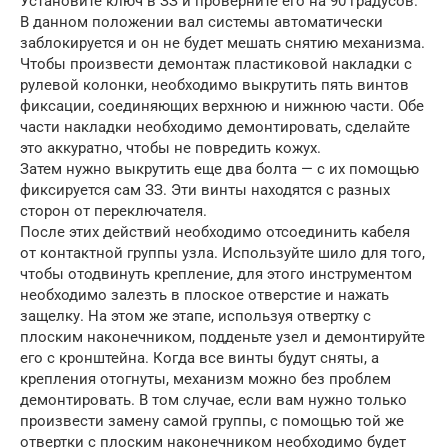
Установите ключ в ЗЗ и проверните его на 90 градусов.
В данном положении вал системы автоматически
заблокируется и он не будет мешать снятию механизма.
Чтобы произвести демонтаж пластиковой накладки с
рулевой колонки, необходимо выкрутить пять винтов
фиксации, соединяющих верхнюю и нижнюю части. Обе
части накладки необходимо демонтировать, сделайте
это аккуратно, чтобы не повредить кожух.
Затем нужно выкрутить еще два болта — с их помощью
фиксируется сам ЗЗ. Эти винты находятся с разных
сторон от переключателя.
После этих действий необходимо отсоединить кабеля
от контактной группы узла. Используйте шило для того,
чтобы отодвинуть крепление, для этого инструментом
необходимо залезть в плоское отверстие и нажать
защелку. На этом же этапе, используя отвертку с
плоским наконечником, подденьте узел и демонтируйте
его с кронштейна. Когда все винты будут сняты, а
крепления отогнуты, механизм можно без проблем
демонтировать. В том случае, если вам нужно только
произвести замену самой группы, с помощью той же
отвертки с плоским наконечником необходимо будет