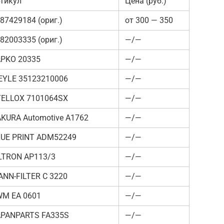
тикул
Цена (руб.)
87429184 (ориг.)
от 300 — 350
82003335 (ориг.)
—/—
PKO 20335
—/—
EYLE 35123210006
—/—
TELLOX 7101064SX
—/—
KURA Automotive A1762
—/—
UE PRINT ADM52249
—/—
LTRON AP113/3
—/—
NN-FILTER C 3220
—/—
WM EA 0601
—/—
APANPARTS FA335S
—/—