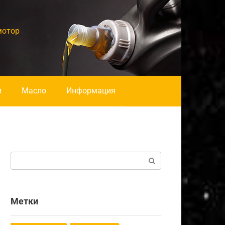
мотор
и
Масло
Информация
Поиск:
Метки