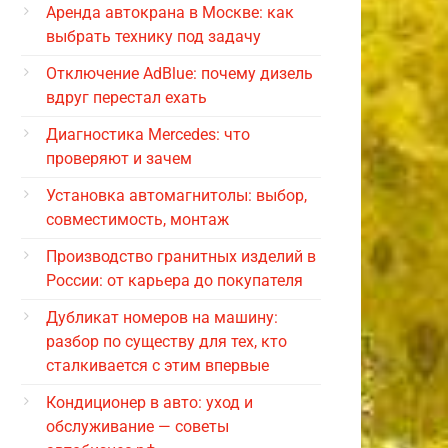
Аренда автокрана в Москве: как
выбрать технику под задачу
Отключение AdBlue: почему дизель
вдруг перестал ехать
Диагностика Mercedes: что
проверяют и зачем
Установка автомагнитолы: выбор,
совместимость, монтаж
Производство гранитных изделий в
России: от карьера до покупателя
Дубликат номеров на машину:
разбор по существу для тех, кто
сталкивается с этим впервые
Кондиционер в авто: уход и
обслуживание — советы