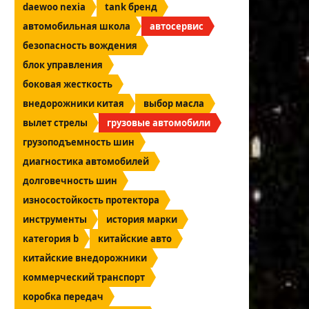
daewoo nexia
tank бренд
автомобильная школа
автосервис
безопасность вождения
блок управления
боковая жесткость
внедорожники китая
выбор масла
вылет стрелы
грузовые автомобили
грузоподъемность шин
диагностика автомобилей
долговечность шин
износостойкость протектора
инструменты
история марки
категория b
китайские авто
китайские внедорожники
коммерческий транспорт
коробка передач