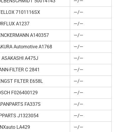
OLBENSCHMIDT 50014143
—/—
TELLOX 7101116SX
—/—
URFLUX A1237
—/—
ENCKERMANN A140357
—/—
KURA Automotive A1768
—/—
 ASAKASHI A475J
—/—
NN-FILTER C 2841
—/—
NGST FILTER E658L
—/—
OSCH F026400129
—/—
APANPARTS FA337S
—/—
PPARTS J1323054
—/—
NXauto LA429
—/—