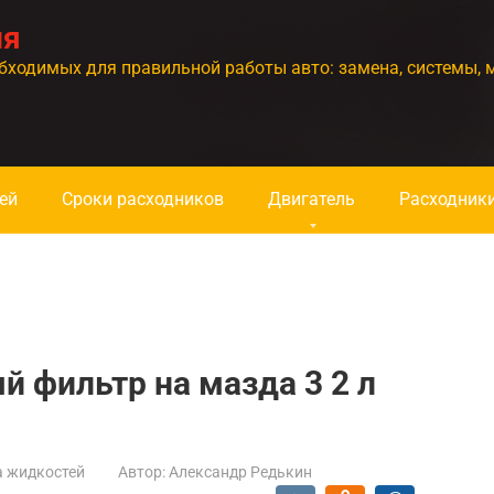
ия
бходимых для правильной работы авто: замена, системы, 
ей
Сроки расходников
Двигатель
Расходник
й фильтр на мазда 3 2 л
а жидкостей
Автор:
Александр Редькин