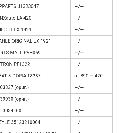
PPARTS J1323047
—/—
NXauto LA-420
—/—
ECHT LX 1921
—/—
HLE ORIGINAL LX 1921
—/—
ARTS-MALL PAH059
—/—
ATRON PF1322
—/—
AT & DORIA 18287
от 390 — 420
03337 (ориг.)
—/—
39930 (ориг.)
—/—
I 3034400
—/—
EYLE 35123210004
—/—