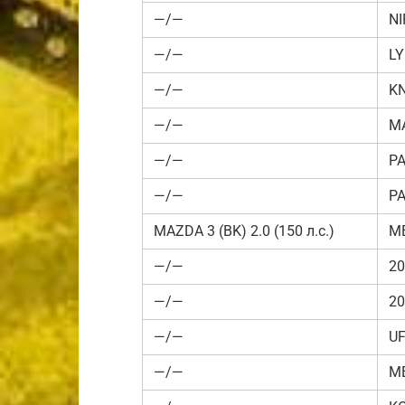
—/—
NI
—/—
LY
—/—
KN
—/—
MA
—/—
P
—/—
P
MAZDA 3 (BK) 2.0 (150 л.с.)
ME
—/—
20
—/—
20
—/—
UF
—/—
M