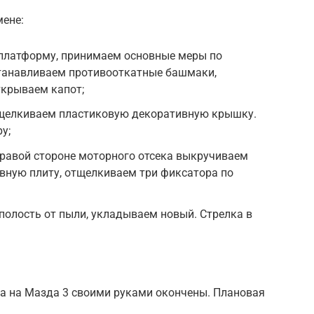
мене:
платформу, принимаем основные меры по
станавливаем противооткатные башмаки,
ткрываем капот;
отщелкиваем пластиковую декоративную крышку.
у;
 правой стороне моторного отсека выкручиваем
вную плиту, отщелкиваем три фиксатора по
полость от пыли, укладываем новый. Стрелка в
а на Мазда 3 своими руками окончены. Плановая