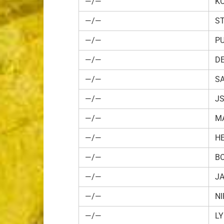
—/—
K
—/—
S
—/—
P
—/—
D
—/—
SA
—/—
JS
—/—
MA
—/—
HE
—/—
B
—/—
J
—/—
NI
—/—
LY