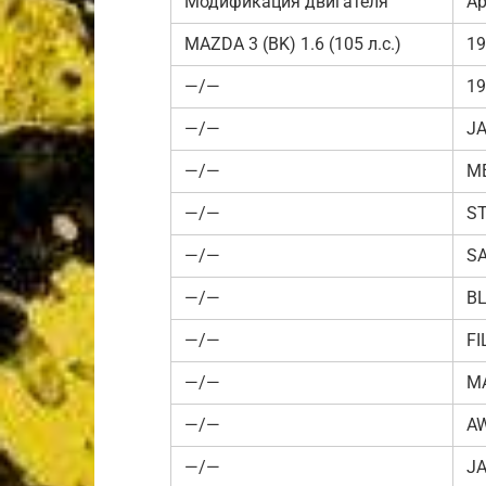
Модификация двигателя
Ар
MAZDA 3 (BK) 1.6 (105 л.с.)
19
—/—
19
—/—
JA
—/—
M
—/—
S
—/—
SA
—/—
BL
—/—
FI
—/—
MA
—/—
A
—/—
J