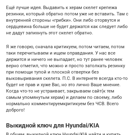
Ещё лучше идея. Выдавить к херам скелет крепежа
резинки, который обратно потом уже не вставить. Там с
внутренней стороны «грибки». Они либо оторвутся и
сердцевина больше не будет держатся как следует либо
не дадут запихнуть этот скелет обратно.
Я же говорю, сначала критикуем, потом читаем, потом
таки перечитываем и ищем оправдания. У нас все
держится и ничего не выпадает, но тут ранее человек
верно отметил, что можно и просто затолкать резинку
при помощи тупой и плоской отвертки без
выковыривания скелета. П.С. В интернете всегда кто-то
будет не прав и хуже Вас, но это лично Ваше мнение.
Когда что-то не устраивает, закрываем сайт(к тем
самым упомянутым херам) и делаем по своему, либо
нормально комментируемкритикуем без ЧСВ. Всего
доброго!
Выкидной ключ для Hyundai/KIA
В общем, выкидной ключ Hyundai/KIA найти и купить