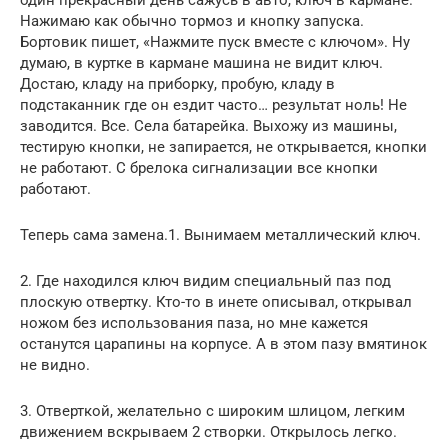
один прекрасный день сажусь в авто, ключ в кармане.
Нажимаю как обычно тормоз и кнопку запуска.
Бортовик пишет, «Нажмите пуск вместе с ключом». Ну
думаю, в куртке в кармане машина не видит ключ.
Достаю, кладу на приборку, пробую, кладу в
подстаканник где он ездит часто… результат ноль! Не
заводится. Все. Села батарейка. Выхожу из машины,
тестирую кнопки, не запирается, не открывается, кнопки
не работают. С брелока сигнализации все кнопки
работают.
Теперь сама замена.1. Вынимаем металлический ключ.
2. Где находился ключ видим специальный паз под
плоскую отвертку. Кто-то в инете описывал, открывал
ножом без использования паза, но мне кажется
останутся царапины на корпусе. А в этом пазу вмятинок
не видно.
3. Отверткой, желательно с широким шлицом, легким
движением вскрываем 2 створки. Открылось легко.