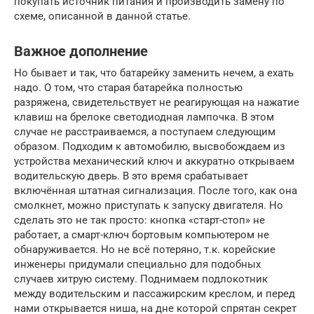
покупать источник питания и производить замену по
схеме, описанной в данной статье.
Важное дополнение
Но бывает и так, что батарейку заменить нечем, а ехать
надо. О том, что старая батарейка полностью
разряжена, свидетельствует не реагирующая на нажатие
клавиш на брелоке светодиодная лампочка. В этом
случае не расстраиваемся, а поступаем следующим
образом. Подходим к автомобилю, высвобождаем из
устройства механический ключ и аккуратно открываем
водительскую дверь. В это время срабатывает
включённая штатная сигнализация. После того, как она
смолкнет, можно приступать к запуску двигателя. Но
сделать это не так просто: кнопка «старт-стоп» не
работает, а смарт-ключ бортовым компьютером не
обнаруживается. Но не всё потеряно, т.к. корейские
инженеры придумали специально для подобных
случаев хитрую систему. Поднимаем подлокотник
между водительским и пассажирским креслом, и перед
нами открывается ниша, на дне которой спрятан секрет