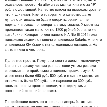
оказалось просто. На aliexpress мы купили его за 191
рубль с доставкой. Качество ключа на высоком уровне,
что и удивляет. Кто-то говорит, что качество даже
лучше оригинала, не будем спорить, оригинал не
держали в руках, но поверить этому можно. У местных
продавцов такие же ключ по 1200 рублей были, те же
китайские. Конкретно для нашего KIA Rio III 2012 года
подходило лезвие от ключа с надписью Solaris. А те, что
с надписью KIA были с неподходящими лезвиями. На
фото видно о чем речь.
Далее все просто. Получаем ключ и идем к «ключнику».
Цены на нарезку лезвия разные, если уж мы решили
экономить, то пройдемся и поищем приемлемую. В
итоге цены были 650 руб., 500 руб. и в одном месте, где
стоимость была 500 руб., нам нарезали за 300 руб.,
возможно, они просто поняли, что перед ними
настоящий хороший человек).
Попробовали ключ, он открывает дверь, багажник,
крутит стартер, но соответственно не заводит авто, т.к.