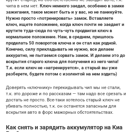
чипа в нем нет.
Ключ немного заедал, особенно в замке
зажигания, такое может быть и у вас, но не паникуйте.
Нужно просто «потренировать» замок. Вставляете
ключ, ищете положение, когда ключ почти не заедает и
крутите туда-сюда по чуть-чуть продвигая ключ в
нормальное положение. Нам, в среднем, пришлось
проделать 50 поворотов ключа и он стал как родной.
Конечно, силу прикладывать не нужно, все делаем
аккуратно, не пытаемся сорвать замок. И делаем это до
вскрытия старого ключа для получения из него чипа!
Т.к. если ключ не «натренируется», а старый вы уже
разберете, будете потом с изолентой на нем ходить)
Доверять «ключнику» перекидывать чип мы не стали,
т.к. это дороже и по рассказам — там надо все срезать и
достать не просто. Все-таки хотелось старый ключ не
убивать полностью, т.к. он останется запасным для
вскрытия авто в форс мажорных обстоятельствах.
Как снять и зарядить аккумулятор на Киа