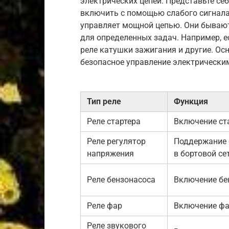
электрических цепей. Представьте себ
включить с помощью слабого сигнала.
управляет мощной цепью. Они бывают
для определенных задач. Например, ес
реле катушки зажигания и другие. Ос
безопасное управление электрически
Тип реле
Функция
Реле стартера
Включение ст
Реле регулятор
Поддержание 
напряжения
в бортовой се
Реле бензонасоса
Включение бе
Реле фар
Включение ф
Реле звукового