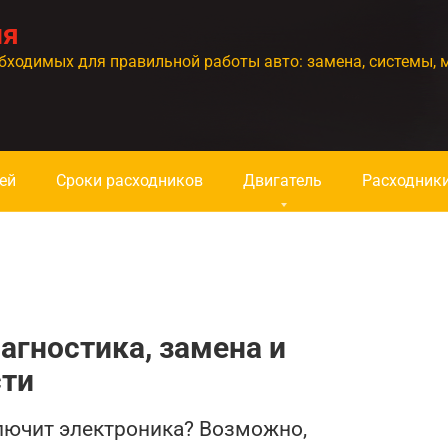
ия
бходимых для правильной работы авто: замена, системы, 
ей
Сроки расходников
Двигатель
Расходник
агностика, замена и
сти
лючит электроника? Возможно,