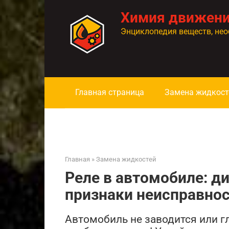
Перейти
Химия движен
к
контенту
Энциклопедия веществ, нео
Главная страница
Замена жидкост
Главная
»
Замена жидкостей
Реле в автомобиле: ди
признаки неисправно
Автомобиль не заводится или г