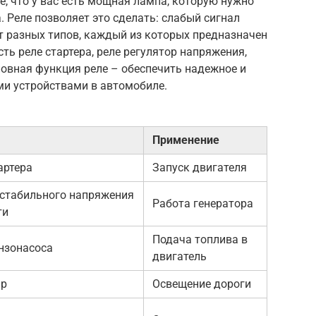
е, что у вас есть мощная лампа, которую нужно
 Реле позволяет это сделать: слабый сигнал
 разных типов, каждый из которых предназначен
ть реле стартера, реле регулятор напряжения,
новная функция реле – обеспечить надежное и
ми устройствами в автомобиле.
Применение
артера
Запуск двигателя
стабильного напряжения
Работа генератора
ти
Подача топлива в
нзонасоса
двигатель
ар
Освещение дороги