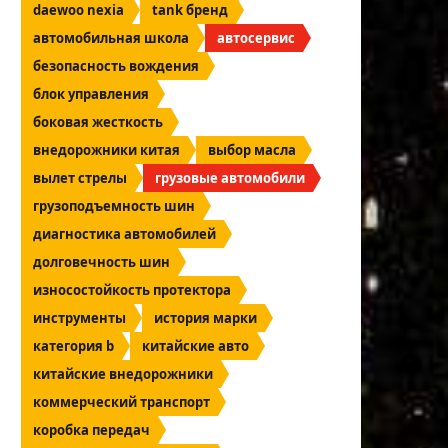
daewoo nexia
tank бренд
автомобильная школа
автосервис
безопасность вождения
блок управления
боковая жесткость
внедорожники китая
выбор масла
вылет стрелы
грузовые автомобили
грузоподъемность шин
диагностика автомобилей
долговечность шин
износостойкость протектора
инструменты
история марки
категория b
китайские авто
китайские внедорожники
коммерческий транспорт
коробка передач