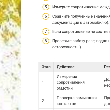
Измерьте сопротивление межд
Сравните полученные значени
документации к автомобилю).
Если сопротивление не соответ
Проверьте работу реле, подав
осторожность!).
Этап
Действие
Ре
Измерение
До
1
сопротивления
не
обмотки
Проверка замыкания
Пр
2
контактов
до