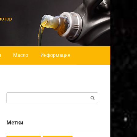
мотор
и
Масло
Информация
Поиск:
Метки