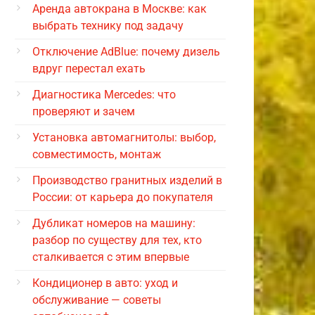
Аренда автокрана в Москве: как
выбрать технику под задачу
Отключение AdBlue: почему дизель
вдруг перестал ехать
Диагностика Mercedes: что
проверяют и зачем
Установка автомагнитолы: выбор,
совместимость, монтаж
Производство гранитных изделий в
России: от карьера до покупателя
Дубликат номеров на машину:
разбор по существу для тех, кто
сталкивается с этим впервые
Кондиционер в авто: уход и
обслуживание — советы