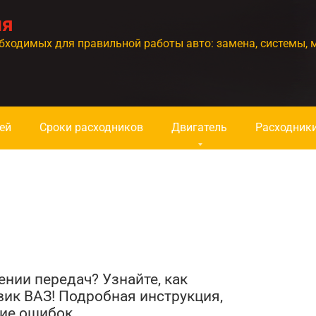
ия
бходимых для правильной работы авто: замена, системы, 
ей
Сроки расходников
Двигатель
Расходник
нии передач? Узнайте, как
ик ВАЗ! Подробная инструкция,
ие ошибок.