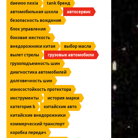
daewoo nexia
tank бренд
автомобильная школа
автосервис
безопасность вождения
блок управления
боковая жесткость
внедорожники китая
выбор масла
вылет стрелы
грузовые автомобили
грузоподъемность шин
диагностика автомобилей
долговечность шин
износостойкость протектора
инструменты
история марки
категория b
китайские авто
китайские внедорожники
коммерческий транспорт
коробка передач