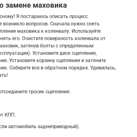
о замене маховика
есному! Я постараюсь описать процесс
е возникло вопросов. Сначала нужно снять
пления маховика к коленвалу. Используйте
нять его. Очистите поверхность коленвала от
маховик, затянув болты с определенным
ксплуатации). Установите диск сцепления,
ие. Установите корзину сцепления и затяните
к. Соберите все в обратном порядке. Удивилась,
ать!
тсоедините тросик сцепления.
от КПП.
если автомобиль заднеприводный).