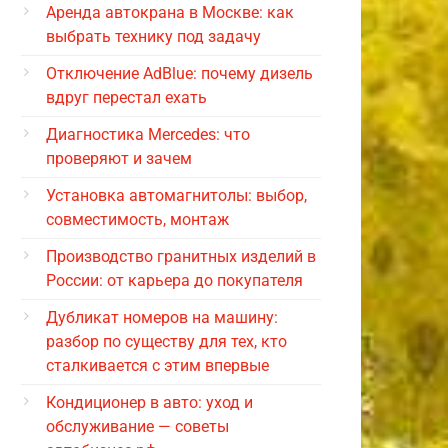
Аренда автокрана в Москве: как
выбрать технику под задачу
Отключение AdBlue: почему дизель
вдруг перестал ехать
Диагностика Mercedes: что
проверяют и зачем
Установка автомагнитолы: выбор,
совместимость, монтаж
Производство гранитных изделий в
России: от карьера до покупателя
Дубликат номеров на машину:
разбор по существу для тех, кто
сталкивается с этим впервые
Кондиционер в авто: уход и
обслуживание — советы