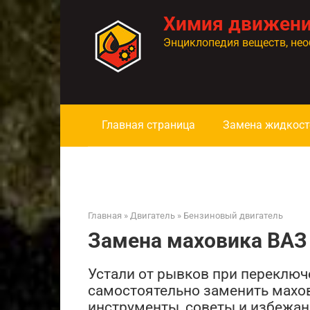
Перейти
Химия движен
к
контенту
Энциклопедия веществ, нео
Главная страница
Замена жидкост
Главная
»
Двигатель
»
Бензиновый двигатель
Замена маховика ВАЗ
Устали от рывков при переключе
самостоятельно заменить махов
инструменты, советы и избежан