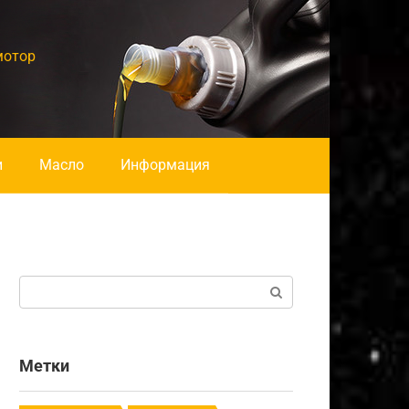
мотор
и
Масло
Информация
Поиск:
Метки