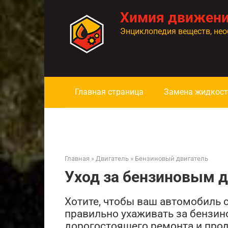
Перейти
Химия движен
к
контенту
Энциклопедия веществ, нео
Главная страница
Замена жидкост
Главная
»
Двигатель
»
Бензиновый двигатель
Уход за бензиновым 
Хотите, чтобы ваш автомобиль с
правильно ухаживать за бензин
дорогостоящего ремонта и прод