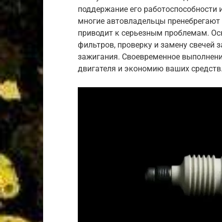
поддержание его работоспособности и
многие автовладельцы пренебрегают 
приводит к серьезным проблемам. Ос
фильтров, проверку и замену свечей 
зажигания. Своевременное выполнени
двигателя и экономию ваших средств