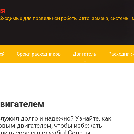
ия
бходимых для правильной работы авто: замена, системы, 
ей
Сроки расходников
Двигатель
Расходник
двигателем
лужил долго и надежно? Узнайте, как
овым двигателем, чтобы избежать
лить срок его службы! Советы