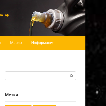
мотор
и
Масло
Информация
Поиск:
Метки