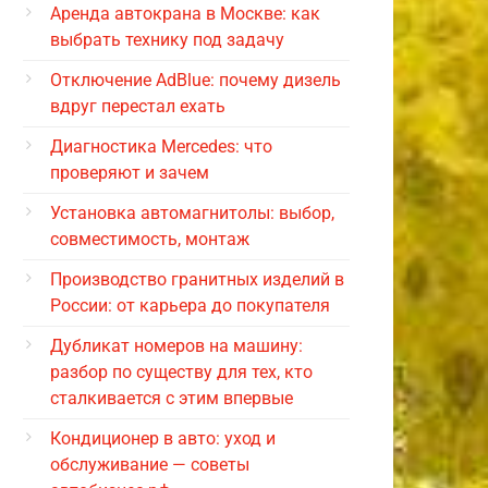
Аренда автокрана в Москве: как
выбрать технику под задачу
Отключение AdBlue: почему дизель
вдруг перестал ехать
Диагностика Mercedes: что
проверяют и зачем
Установка автомагнитолы: выбор,
совместимость, монтаж
Производство гранитных изделий в
России: от карьера до покупателя
Дубликат номеров на машину:
разбор по существу для тех, кто
сталкивается с этим впервые
Кондиционер в авто: уход и
обслуживание — советы