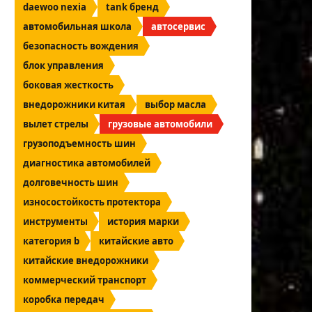
daewoo nexia
tank бренд
автомобильная школа
автосервис
безопасность вождения
блок управления
боковая жесткость
внедорожники китая
выбор масла
вылет стрелы
грузовые автомобили
грузоподъемность шин
диагностика автомобилей
долговечность шин
износостойкость протектора
инструменты
история марки
категория b
китайские авто
китайские внедорожники
коммерческий транспорт
коробка передач