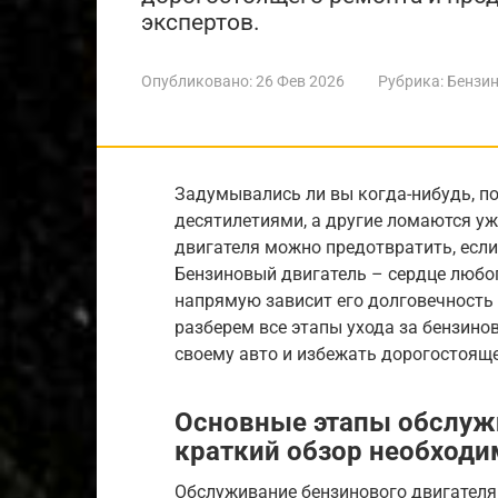
экспертов.
Опубликовано:
26 Фев 2026
Рубрика:
Бензин
Задумывались ли вы когда-нибудь, п
десятилетиями, а другие ломаются уж
двигателя можно предотвратить, если
Бензиновый двигатель – сердце любого
напрямую зависит его долговечность 
разберем все этапы ухода за бензино
своему авто и избежать дорогостояще
Основные этапы обслужи
краткий обзор необход
Обслуживание бензинового двигателя