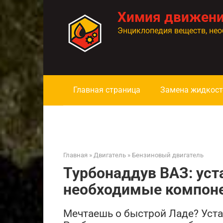
Перейти
Химия движен
к
контенту
Энциклопедия веществ, нео
Главная страница
Замена жидкост
Главная
»
Двигатель
»
Бензиновый двигатель
Турбонаддув ВАЗ: уст
необходимые компон
Мечтаешь о быстрой Ладе? Уста