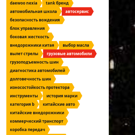
daewoo nexia
tank бренд
автомобильная школа
автосервис
безопасность вождения
блок управления
боковая жесткость
внедорожники китая
выбор масла
вылет стрелы
грузовые автомобили
грузоподъемность шин
диагностика автомобилей
долговечность шин
износостойкость протектора
инструменты
история марки
категория b
китайские авто
китайские внедорожники
коммерческий транспорт
коробка передач