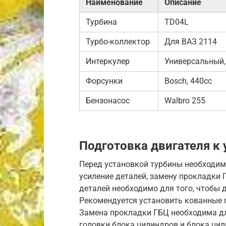
Наименование
Описание
Турбина
TD04L
Турбо-коллектор
Для ВАЗ 2114
Интеркулер
Универсальный
Форсунки
Bosch, 440cc
Бензонасос
Walbro 255
Подготовка двигателя к
Перед установкой турбины необходимо
усиление деталей, замену прокладки 
деталей необходимо для того, чтобы
Рекомендуется установить кованные 
Замена прокладки ГБЦ необходима дл
головки блока цилиндров и блока ци