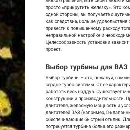
любого решения, есть свои плюсы и ми
просто «прикрутить железку». Это ко
одной стороны, вы получаете ощутим
как следствие, больше удовольствия 
привести к повышенному расходу топл
неправильной настройке и необходим
Целесообразность установки зависит 
проект.
Выбор турбины для ВАЗ
Выбор турбины – это, пожалуй, самый
сердце турбо-системы. От ее характе
работать весь наддув. Существует мн
конструкции и производительности. 
двигателя, желаемую мощность и усл
двигателей ВАЗ (например, 8-клапанн
обеспечивающие быстрый отклик. Для
потребуется турбина большего размер