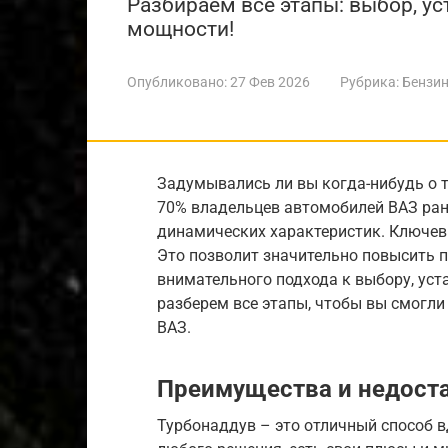
Разбираем все этапы: выбор, у
мощности!
Опубликовано:
27 Фев 2026
Рубрика:
Бензин
Задумывались ли вы когда-нибудь о 
70% владельцев автомобилей ВАЗ ран
динамических характеристик. Ключев
Это позволит значительно повысить п
внимательного подхода к выбору, уст
разберем все этапы, чтобы вы смогл
ВАЗ.
Преимущества и недоста
Турбонаддув – это отличный способ вд