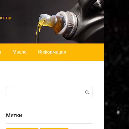
мотор
и
Масло
Информация
Поиск:
Метки