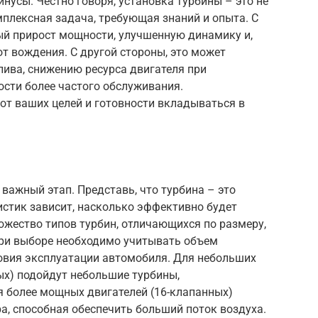
нусы. Честно говоря, установка турбины – это не
мплексная задача, требующая знаний и опыта. С
ый прирост мощности, улучшенную динамику и,
от вождения. С другой стороны, это может
ива, снижению ресурса двигателя при
ости более частого обслуживания.
от ваших целей и готовности вкладываться в
 важный этап. Представь, что турбина – это
ристик зависит, насколько эффективно будет
ожество типов турбин, отличающихся по размеру,
При выборе необходимо учитывать объем
овия эксплуатации автомобиля. Для небольших
ых) подойдут небольшие турбины,
 более мощных двигателей (16-клапанных)
а, способная обеспечить больший поток воздуха.