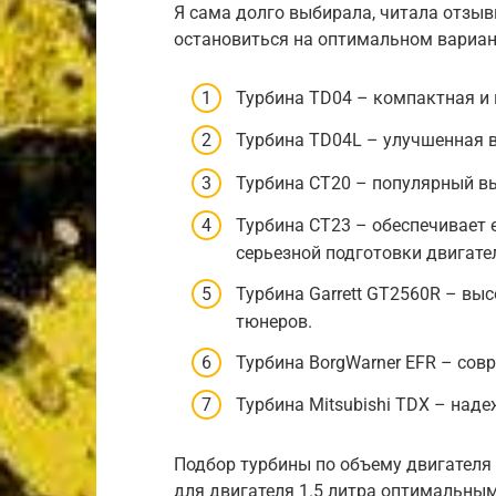
Я сама долго выбирала, читала отзыв
остановиться на оптимальном вариан
Турбина TD04 – компактная и 
Турбина TD04L – улучшенная 
Турбина CT20 – популярный вы
Турбина CT23 – обеспечивает 
серьезной подготовки двигате
Турбина Garrett GT2560R – вы
тюнеров.
Турбина BorgWarner EFR – сов
Турбина Mitsubishi TDX – наде
Подбор турбины по объему двигателя
для двигателя 1.5 литра оптимальны