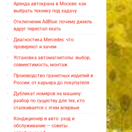
Аренда автокрана в Москве: как
выбрать технику под задачу
Отключение AdBlue: почему дизель
вдруг перестал ехать
Диагностика Mercedes: что
проверяют и зачем
Установка автомагнитолы: выбор,
совместимость, монтаж
Производство гранитных изделий в
России: от карьера до покупателя
Дубликат номеров на машину:
разбор по существу для тех, кто
сталкивается с этим впервые
Кондиционер в авто: уход и
обслуживание — советы