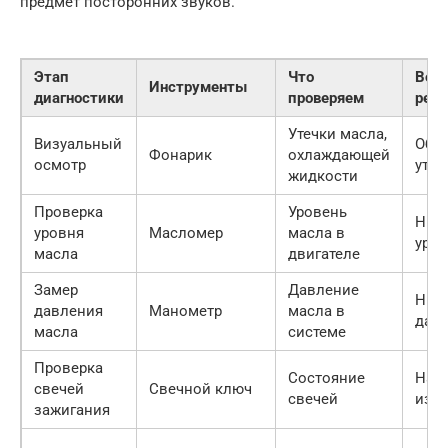
предмет посторонних звуков.
Этап
Что
Воз
Инструменты
диагностики
проверяем
рез
Утечки масла,
Визуальный
Обн
Фонарик
охлаждающей
осмотр
утеч
жидкости
Проверка
Уровень
Низ
уровня
Масломер
масла в
уро
масла
двигателе
Замер
Давление
Низ
давления
Манометр
масла в
дав
масла
системе
Проверка
Состояние
Нага
свечей
Свечной ключ
свечей
изн
зажигания