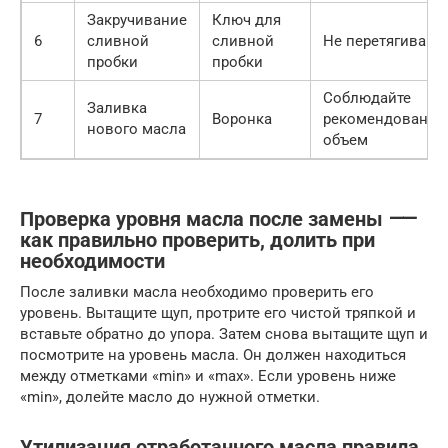
Закручивание
Ключ для
6
сливной
сливной
Не перетягивайте
пробки
пробки
Соблюдайте
Заливка
7
Воронка
рекомендованн
нового масла
объем
Проверка уровня масла после замены ⸺
как правильно проверить, долить при
необходимости
После заливки масла необходимо проверить его
уровень. Вытащите щуп, протрите его чистой тряпкой и
вставьте обратно до упора. Затем снова вытащите щуп и
посмотрите на уровень масла. Он должен находиться
между отметками «min» и «max». Если уровень ниже
«min», долейте масло до нужной отметки.
Утилизация отработанного масла правила,