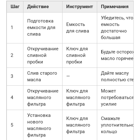
Шаг
Действие
Инструмент
Примечания
Убедитесь, что
Подготовка
Емкость
емкость
1
емкости для
для слива
достаточно
слива
большая
Откручивание
Ключ для
Будьте осторожн
2
сливной
сливной
масло горячее!
пробки
пробки
Слив старого
Дайте маслу
3
—
масла
полностью стечь
Откручивание
Ключ для
Может
4
масляного
масляного
потребоваться
фильтра
фильтра
усилие
Установка
Ключ для
Смажьте
нового
5
масляного
уплотнительное
масляного
фильтра
кольцо
фильтра