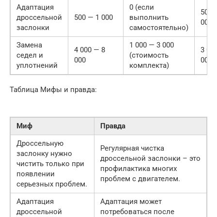
Адаптация
0 (если
500 
дроссельной
500 — 1 000
выполнить
000
заслонки
самостоятельно)
Замена
1 000 — 3 000
4 000 — 8
3 00
седел и
(стоимость
000
000
уплотнений
комплекта)
Таблица Мифы и правда:
Миф
Правда
Дроссельную
Регулярная чистка
заслонку нужно
дроссельной заслонки – это
чистить только при
профилактика многих
появлении
проблем с двигателем.
серьезных проблем.
Адаптация
Адаптация может
дроссельной
потребоваться после