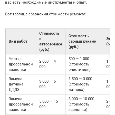
вас есть необходимые инструменты и опыт.
Вот таблица сравнения стоимости ремонта:
Стоимость
Стоимость
в
Эко
Вид работ
своими руками
автосервисе
(руб.
(руб.)
(руб.)
Чистка
500 — 1 000
2 000 — 4
1 50
дроссельной
(стоимость
000
000
заслонки
очистителя)
Замена
1 500 — 3 000
3 000 — 6
1 50
датчика
(стоимость
000
000
ДПДЗ
датчика)
Замена
3 000 — 10 000
5 000 — 15
2 00
дроссельной
(стоимость
000
000
заслонки
заслонки)