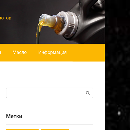
мотор
и
Масло
Информация
Поиск:
Метки