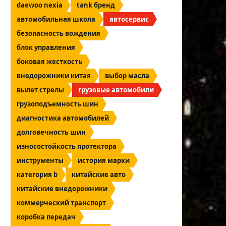
daewoo nexia
tank бренд
автомобильная школа
автосервис
безопасность вождения
блок управления
боковая жесткость
внедорожники китая
выбор масла
вылет стрелы
грузовые автомобили
грузоподъемность шин
диагностика автомобилей
долговечность шин
износостойкость протектора
инструменты
история марки
категория b
китайские авто
китайские внедорожники
коммерческий транспорт
коробка передач