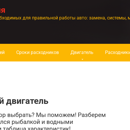
ия
бходимых для правильной работы авто: замена, системы, 
ей
Сроки расходников
Двигатель
Расходник
й двигатель
тор выбрать? Мы поможем! Разберем
ался рыбалкой и водными
 таблица характеристик!