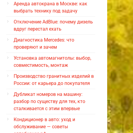
Аренда автокрана в Москве: как
выбрать технику под задачу
Отключение AdBlue: почему дизель
вдруг перестал ехать
Диагностика Mercedes: что
проверяют и зачем
Установка автомагнитолы: выбор,
совместимость, монтаж
Производство гранитных изделий в
России: от карьера до покупателя
Дубликат номеров на машину:
разбор по существу для тех, кто
сталкивается с этим впервые
Кондиционер в авто: уход и
обслуживание — советы