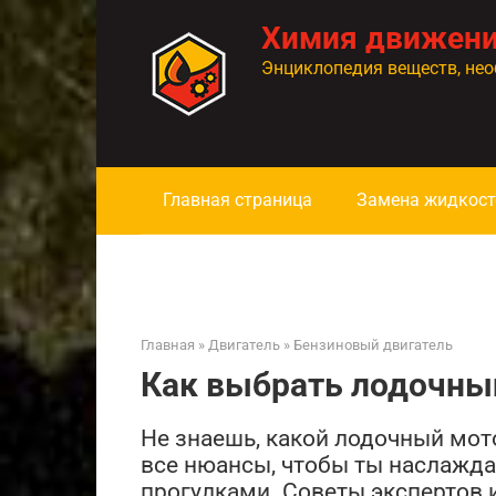
Перейти
Химия движен
к
контенту
Энциклопедия веществ, нео
Главная страница
Замена жидкост
Главная
»
Двигатель
»
Бензиновый двигатель
Как выбрать лодочны
Не знаешь, какой лодочный мо
все нюансы, чтобы ты наслажд
прогулками. Советы экспертов и