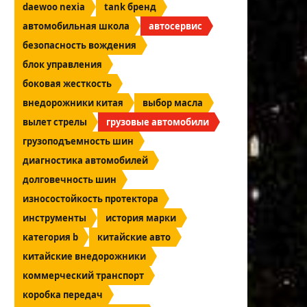
daewoo nexia
tank бренд
автомобильная школа
автосервис
безопасность вождения
блок управления
боковая жесткость
внедорожники китая
выбор масла
вылет стрелы
грузовые автомобили
грузоподъемность шин
диагностика автомобилей
долговечность шин
износостойкость протектора
инструменты
история марки
категория b
китайские авто
китайские внедорожники
коммерческий транспорт
коробка передач