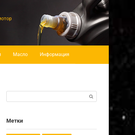
мотор
и
Масло
Информация
Поиск:
Метки