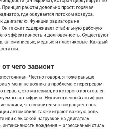
 жидкости (антифриза), которая циркулирует по
. Принцип работы довольно прост: горячая
адиатор, где обдувается потоком воздуха,
к двигателю. Функции радиатора не
. Он также поддерживает стабильную рабочую
а его эффективность и долговечность. Существуют
р, алюминиевые, медные и пластиковые. Каждый
достатки.
от чего зависит
постоянная. Честно говоря, я тоже раньше
ока у меня не возникла проблема с перегревом.
о-первых, это материал, из которого изготовлен
льзуемого антифриза. Некачественный антифриз
ие накипи, что значительно сокращает срок
ации автомобиля также играют важную роль.
е или с высокой нагрузкой на двигатель
о, интенсивность вождения – агрессивный стиль