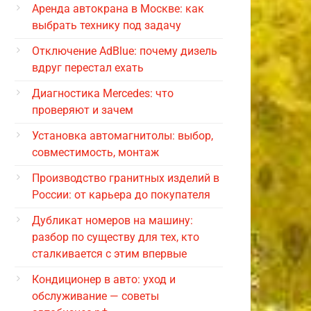
Аренда автокрана в Москве: как
выбрать технику под задачу
Отключение AdBlue: почему дизель
вдруг перестал ехать
Диагностика Mercedes: что
проверяют и зачем
Установка автомагнитолы: выбор,
совместимость, монтаж
Производство гранитных изделий в
России: от карьера до покупателя
Дубликат номеров на машину:
разбор по существу для тех, кто
сталкивается с этим впервые
Кондиционер в авто: уход и
обслуживание — советы