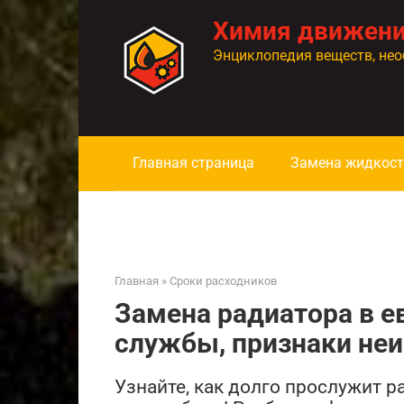
Перейти
Химия движен
к
контенту
Энциклопедия веществ, нео
Главная страница
Замена жидкост
Главная
»
Сроки расходников
Замена радиатора в е
службы, признаки неи
Узнайте, как долго прослужит 