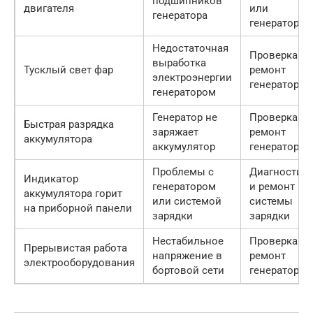
подшипников
двигателя
или
генератора
генератора
Недостаточная
Проверка и
выработка
Тусклый свет фар
ремонт
электроэнергии
генератора
генератором
Генератор не
Проверка и
Быстрая разрядка
заряжает
ремонт
аккумулятора
аккумулятор
генератора
Проблемы с
Диагностик
Индикатор
генератором
и ремонт
аккумулятора горит
или системой
системы
на приборной панели
зарядки
зарядки
Нестабильное
Проверка и
Прерывистая работа
напряжение в
ремонт
электрооборудования
бортовой сети
генератора