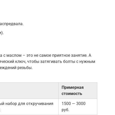
аспредвала.
).
та с маслом – это не самое приятное занятие. А
ический ключ, чтобы затягивать болты с нужным
реждений резьбы.
Примерная
стоимость
ый набор для откручивания
1500 — 3000
к
руб.