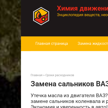
Перейти
Химия движен
к
контенту
Энциклопедия веществ, нео
Главная страница
Замена жидкост
Главная
»
Сроки расходников
Замена сальников ВА
Утечка масла из двигателя ВАЗ?
замене сальников коленвала и 
Экономия и уверенность в авто!