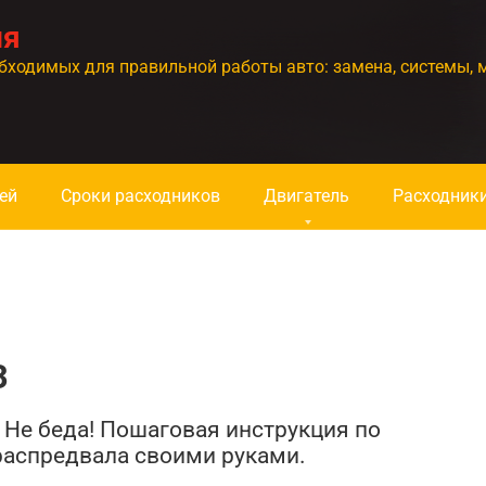
ия
бходимых для правильной работы авто: замена, системы, 
ей
Сроки расходников
Двигатель
Расходник
З
 Не беда! Пошаговая инструкция по
распредвала своими руками.