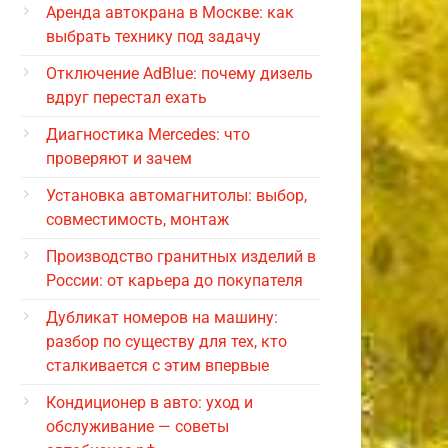
Аренда автокрана в Москве: как
выбрать технику под задачу
Отключение AdBlue: почему дизель
вдруг перестал ехать
Диагностика Mercedes: что
проверяют и зачем
Установка автомагнитолы: выбор,
совместимость, монтаж
Производство гранитных изделий в
России: от карьера до покупателя
Дубликат номеров на машину:
разбор по существу для тех, кто
сталкивается с этим впервые
Кондиционер в авто: уход и
обслуживание — советы