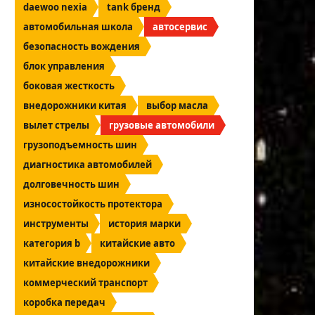
daewoo nexia
tank бренд
автомобильная школа
автосервис
безопасность вождения
блок управления
боковая жесткость
внедорожники китая
выбор масла
вылет стрелы
грузовые автомобили
грузоподъемность шин
диагностика автомобилей
долговечность шин
износостойкость протектора
инструменты
история марки
категория b
китайские авто
китайские внедорожники
коммерческий транспорт
коробка передач