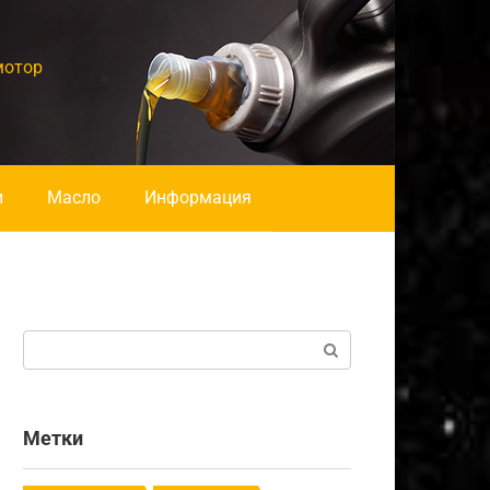
мотор
и
Масло
Информация
Поиск:
Метки