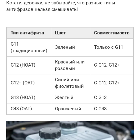
Кстати, девочки, не забывайте, что разные типы
антифризов нельзя смешивать!
Тип антифриза
Цвет
Совместимость
G11
Зеленый
Только с G11
(традиционный)
Красный или
G12 (HOAT)
С G12, G12+
розовый
Синий или
G12+ (OAT)
С G12, G12+
фиолетовый
G13 (HOAT)
Желтый
С G13
G48 (OAT)
Оранжевый
С G48