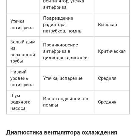
вентилятор, утечка
антифриза
Повреждение
Утечка
радиатора,
Высокая
антифриза
патрубков, помпы
Белый дым
Проникновение
из
антифриза в
Критическая
выхлопной
цилиндры двигателя
трубы
Низкий
уровень
Утечка, испарение
Средняя
антифриза
Шум
Износ подшипников
водяного
Средняя
помпы
насоса
Диагностика вентилятора охлаждения