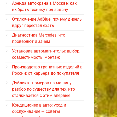
Аренда автокрана в Москве: как
выбрать технику под задачу
Отключение AdBlue: почему дизель
вдруг перестал ехать
Диагностика Mercedes: что
проверяют и зачем
Установка автомагнитолы: выбор,
совместимость, монтаж
Производство гранитных изделий в
России: от карьера до покупателя
Дубликат номеров на машину:
разбор по существу для тех, кто
сталкивается с этим впервые
Кондиционер в авто: уход и
обслуживание — советы