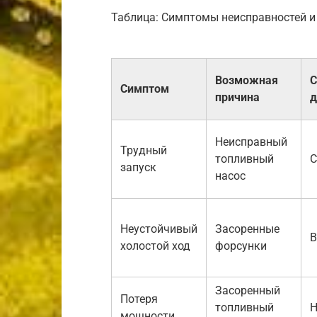
Таблица: Симптомы неисправностей 
Возможная
С
Симптом
причина
д
Неисправный
Трудный
топливный
С
запуск
насос
Неустойчивый
Засоренные
В
холостой ход
форсунки
Засоренный
Потеря
топливный
Н
мощности