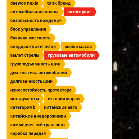
daewoo nexia
tank бренд
автомобильная школа
автосервис
безопасность вождения
блок управления
боковая жесткость
внедорожники китая
выбор масла
вылет стрелы
грузовые автомобили
грузоподъемность шин
диагностика автомобилей
долговечность шин
износостойкость протектора
инструменты
история марки
категория b
китайские авто
китайские внедорожники
коммерческий транспорт
коробка передач