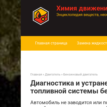
Перейти
Химия движен
к
контенту
Энциклопедия веществ, нео
Главная страница
Замена жидкост
Главная
»
Двигатель
»
Бензиновый двигатель
Диагностика и устран
топливной системы бе
Автомобиль не заводится или п