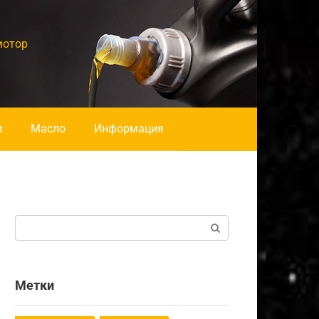
мотор
и
Масло
Информация
Поиск:
Метки