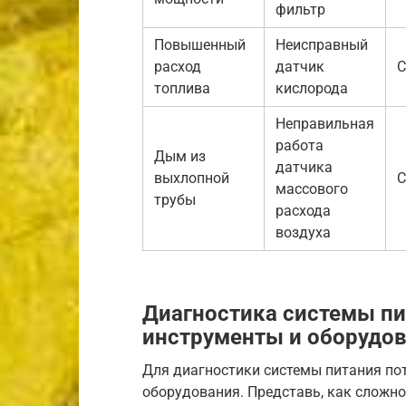
фильтр
Повышенный
Неисправный
расход
датчик
С
топлива
кислорода
Неправильная
работа
Дым из
датчика
выхлопной
С
массового
трубы
расхода
воздуха
Диагностика системы п
инструменты и оборудо
Для диагностики системы питания по
оборудования. Представь, как сложн