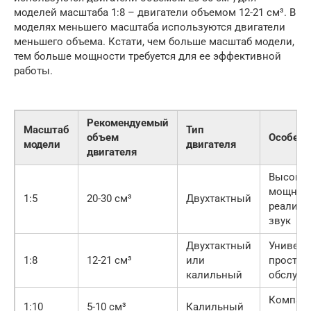
моделей масштаба 1:8 – двигатели объемом 12-21 см³. В
моделях меньшего масштаба используются двигатели
меньшего объема. Кстати, чем больше масштаб модели,
тем больше мощности требуется для ее эффективной
работы.
Рекомендуемый
Масштаб
Тип
объем
Особенн
модели
двигателя
двигателя
Высока
мощност
1:5
20-30 см³
Двухтактный
реалист
звук
Двухтактный
Универс
1:8
12-21 см³
или
простот
калильный
обслужи
Компакт
1:10
5-10 см³
Калильный