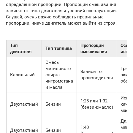
определенной пропорции. Пропорции смешивания
зависят от типа двигателя и условий эксплуатации.
Слушай, очень важно соблюдать правильные
пропорции, иначе двигатель может выйти из строя.
Тип
Пропорции
Особе
Тип топлива
двигателя
смешивания
испол
Смесь
метилового
Требу
Зависит от
Калильный
спирта,
аккур
производителя
нитрометана
обра
и масла
Испол
1:25 или 1:32
Двухтактный
Бензин
качес
(бензин:масло)
масл
Для б
1:40
мягки
Двухтактный
Бензин