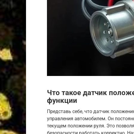
Что такое датчик положе
функции
Представь себе, что датчик положени
управления автомобилем. Он постоян
текущем положении руля. Это позволя
безопасности работать корректно. На