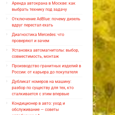
Аренда автокрана в Москве: как
выбрать технику под задачу
Отключение AdBlue: почему дизель
вдруг перестал ехать
Диагностика Mercedes: что
проверяют и зачем
Установка автомагнитолы: выбор,
совместимость, монтаж
Производство гранитных изделий в
России: от карьера до покупателя
Дубликат номеров на машину:
разбор по существу для тех, кто
сталкивается с этим впервые
Кондиционер в авто: уход и
обслуживание — советы