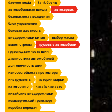
daewoo nexia
tank бренд
автомобильная школа
автосервис
безопасность вождения
блок управления
боковая жесткость
внедорожники китая
выбор масла
вылет стрелы
грузовые автомобили
грузоподъемность шин
диагностика автомобилей
долговечность шин
износостойкость протектора
инструменты
история марки
категория b
китайские авто
китайские внедорожники
коммерческий транспорт
коробка передач