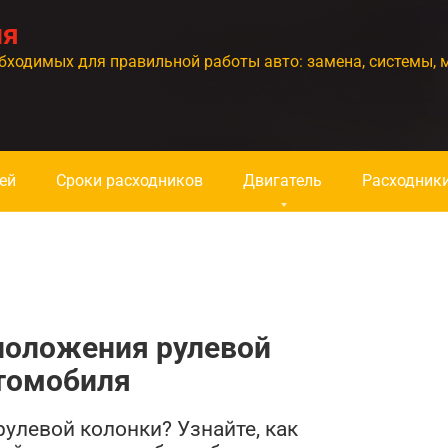
ия
бходимых для правильной работы авто: замена, системы, 
ей
Сроки расходников
Двигатель
Расходник
положения рулевой
втомобиля
рулевой колонки? Узнайте, как