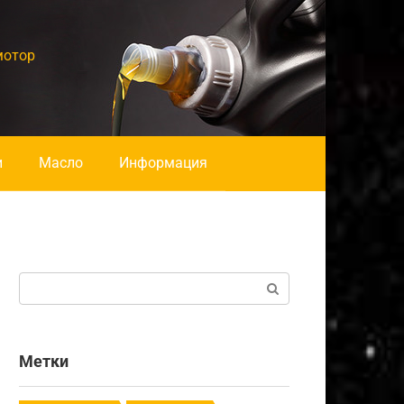
мотор
и
Масло
Информация
Поиск:
Метки