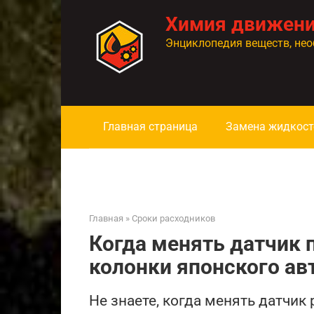
Перейти
Химия движен
к
контенту
Энциклопедия веществ, нео
Главная страница
Замена жидкост
Главная
»
Сроки расходников
Когда менять датчик 
колонки японского а
Не знаете, когда менять датчик 