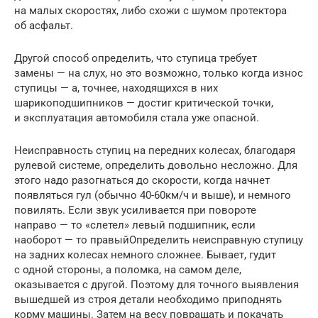
на малых скоростях, либо схожи с шумом протектора
об асфальт.
Другой способ определить, что ступица требует
замены — на слух, но это возможно, только когда износ
ступицы — а, точнее, находящихся в них
шарикоподшипников — достиг критической точки,
и эксплуатация автомобиля стала уже опасной.
Неисправность ступиц на передних колесах, благодаря
рулевой системе, определить довольно несложно. Для
этого надо разогнаться до скорости, когда начнет
появляться гул (обычно 40-60км/ч и выше), и немного
повилять. Если звук усиливается при повороте
направо — то «слетел» левый подшипник, если
наоборот — то правыйОпределить неисправную ступицу
на задних колесах немного сложнее. Бывает, гудит
с одной стороны, а поломка, на самом деле,
оказывается с другой. Поэтому для точного выявления
вышедшей из строя детали необходимо приподнять
корму машины. Затем на весу повращать и покачать