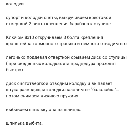
колодки
супорт и колодки сняты, выкручиваем крестовой
отверткой 2 винта крепления барабана к ступице
Ключом 8х10 откручиваем 3 болта крепления
кронштейна тормозного тросика и немного отводим его
легонько поддевая отверткой срываем диск со ступицы
( при сведенных колодках эта продцедура проходит
быстро)
диск снятотверткой отводим колодку и выпадает
штука.разводящая колодки.назовем ее “балалайка”…
потом снимаем нижнюю пружину
выбиваем шпильку.она на шлицах.
шпилька выбита.