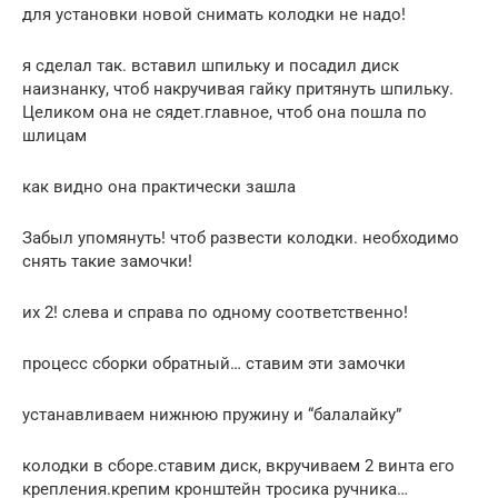
для установки новой снимать колодки не надо!
я сделал так. вставил шпильку и посадил диск
наизнанку, чтоб накручивая гайку притянуть шпильку.
Целиком она не сядет.главное, чтоб она пошла по
шлицам
как видно она практически зашла
Забыл упомянуть! чтоб развести колодки. необходимо
снять такие замочки!
их 2! слева и справа по одному соответственно!
процесс сборки обратный… ставим эти замочки
устанавливаем нижнюю пружину и “балалайку”
колодки в сборе.ставим диск, вкручиваем 2 винта его
крепления.крепим кронштейн тросика ручника…