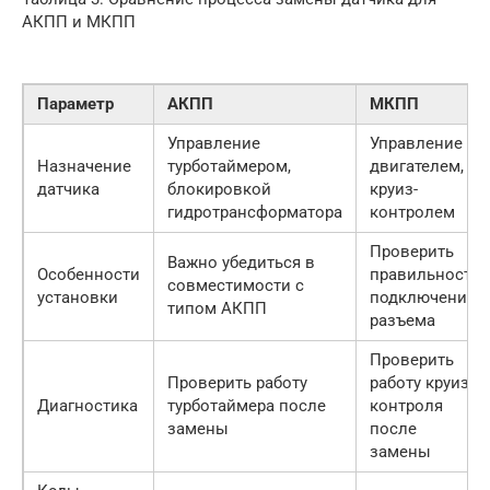
АКПП и МКПП
Параметр
АКПП
МКПП
Управление
Управление
Назначение
турботаймером,
двигателем,
датчика
блокировкой
круиз-
гидротрансформатора
контролем
Проверить
Важно убедиться в
Особенности
правильность
совместимости с
установки
подключения
типом АКПП
разъема
Проверить
Проверить работу
работу круиз-
Диагностика
турботаймера после
контроля
замены
после
замены