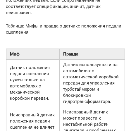
положениях педали. Если сопротивление не
соответствует спецификации, значит, датчик
неисправен.
Таблица: Мифы и правда о датчике положения педали
сцепления
Миф
Правда
Датчик используется и на
Датчик положения
автомобилях с
педали сцепления
автоматической коробкой
нужен только на
передач для управления
автомобилях с
турботаймером и
механической
блокировкой
коробкой передач.
гидротрансформатора.
Неисправный датчик
Неисправный датчик
может привести к
положения педали
нестабильной работе
сцепления не влияет
двигателя и проблемам с