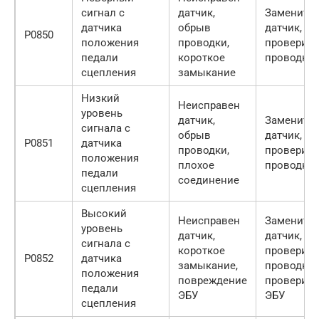
сигнал с
датчик,
Заменить
датчика
обрыв
датчик,
P0850
положения
проводки,
проверить
педали
короткое
проводку
сцепления
замыкание
Низкий
Неисправен
уровень
датчик,
Заменить
сигнала с
обрыв
датчик,
P0851
датчика
проводки,
проверить
положения
плохое
проводку
педали
соединение
сцепления
Высокий
Неисправен
Заменить
уровень
датчик,
датчик,
сигнала с
короткое
проверить
P0852
датчика
замыкание,
проводку,
положения
повреждение
проверить
педали
ЭБУ
ЭБУ
сцепления