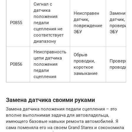
Сигнал с
датчика
Неисправен
Заменить
положения
датчик,
датчик,
P0855
педали
повреждение
проверить
сцепления не
ЭБУ
ЭБУ
соответствует
диапазону
Неисправность
Обрыв
цепи датчика
проводки,
Проверит
P0856
положения
короткое
проводку
педали
замыкание
сцепления
Замена датчика своими руками
Замена датчика положения педали сцепления – это
вполне выполнимая задача для автовладельца,
имеющего базовые навыки ремонта автомобилей. Я
сама поменяла его на своем Grand Starex и сэкономила