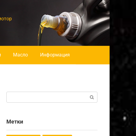
мотор
и
Масло
Информация
Поиск:
Метки