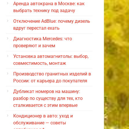
Аренда автокрана в Москве: как
выбрать технику под задачу
Отключение AdBlue: почему дизель
вдруг перестал ехать
Диагностика Mercedes: что
проверяют и зачем
Установка автомагнитолы: выбор,
совместимость, монтаж
Производство гранитных изделий в
России: от карьера до покупателя
Дубликат номеров на машину:
разбор по существу для тех, кто
сталкивается с этим впервые
Кондиционер в авто: уход и
обслуживание — советы