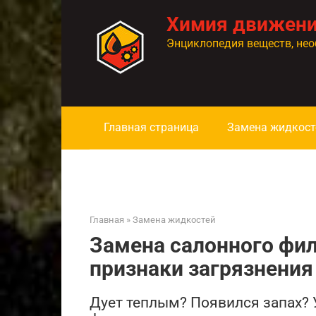
Перейти
Химия движен
к
контенту
Энциклопедия веществ, нео
Главная страница
Замена жидкост
Главная
»
Замена жидкостей
Замена салонного фил
признаки загрязнения
Дует теплым? Появился запах? 