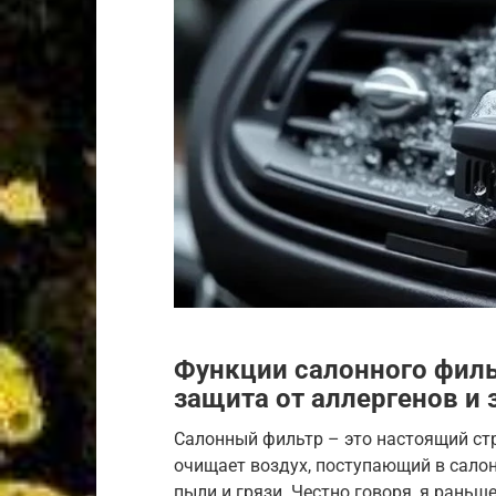
Функции салонного филь
защита от аллергенов и 
Салонный фильтр – это настоящий ст
очищает воздух, поступающий в салон
пыли и грязи. Честно говоря, я раньш