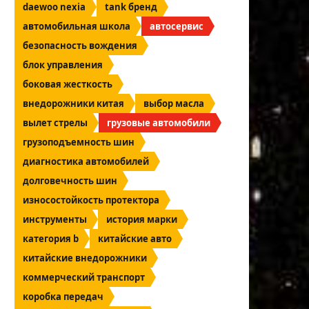
daewoo nexia
tank бренд
автомобильная школа
автосервис
безопасность вождения
блок управления
боковая жесткость
внедорожники китая
выбор масла
вылет стрелы
грузовые автомобили
грузоподъемность шин
диагностика автомобилей
долговечность шин
износостойкость протектора
инструменты
история марки
категория b
китайские авто
китайские внедорожники
коммерческий транспорт
коробка передач