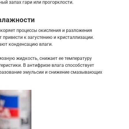
ный запах гари или прогорклости.
 влажности
скоряет процессы окисления и разложения
 привести к загустению и кристаллизации.
ают конденсацию влаги.
мозную жидкость, снижает ее температуру
еристики. В антифризе влага способствует
бразование эмульсии и снижение смазывающих