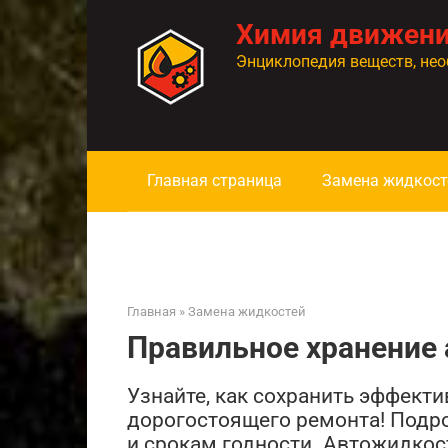
Перейти
Химия движен
к
контенту
Энциклопедия веществ, нео
Главная страница
Замена жидкост
Главная
»
Замена жидкостей
Правильное хранение
Узнайте, как сохранить эффект
дорогостоящего ремонта! Подро
и срокам годности. Автожидкост