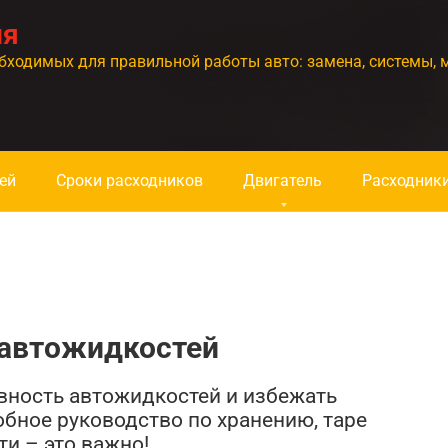
ия
бходимых для правильной работы авто: замена, системы, 
ей
Сроки расходников
Двигатель
Расходник
 автожидкостей
ивность автожидкостей и избежать
бное руководство по хранению, таре
и – это важно!