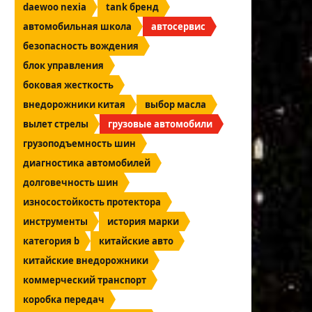
daewoo nexia
tank бренд
автомобильная школа
автосервис
безопасность вождения
блок управления
боковая жесткость
внедорожники китая
выбор масла
вылет стрелы
грузовые автомобили
грузоподъемность шин
диагностика автомобилей
долговечность шин
износостойкость протектора
инструменты
история марки
категория b
китайские авто
китайские внедорожники
коммерческий транспорт
коробка передач