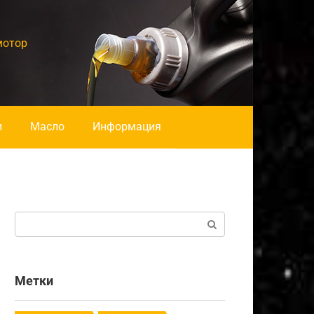
мотор
и
Масло
Информация
Поиск:
Метки