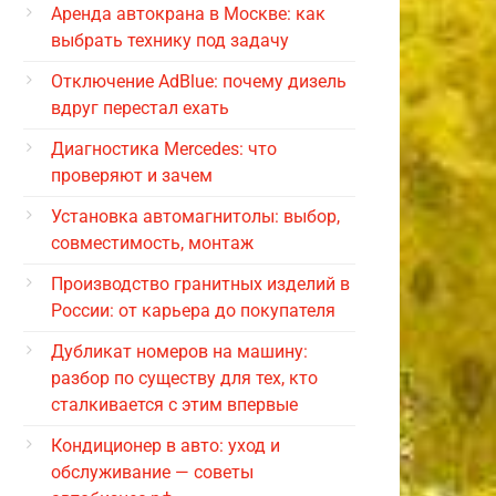
Аренда автокрана в Москве: как
выбрать технику под задачу
Отключение AdBlue: почему дизель
вдруг перестал ехать
Диагностика Mercedes: что
проверяют и зачем
Установка автомагнитолы: выбор,
совместимость, монтаж
Производство гранитных изделий в
России: от карьера до покупателя
Дубликат номеров на машину:
разбор по существу для тех, кто
сталкивается с этим впервые
Кондиционер в авто: уход и
обслуживание — советы