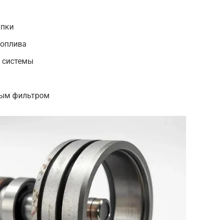
упки
топлива
 системы
вым фильтром