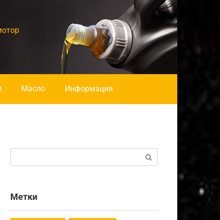
мотор
и
Масло
Информация
Поиск:
Метки