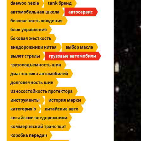
daewoo nexia
tank бренд
автомобильная школа
автосервис
безопасность вождения
блок управления
боковая жесткость
внедорожники китая
выбор масла
вылет стрелы
грузовые автомобили
грузоподъемность шин
диагностика автомобилей
долговечность шин
износостойкость протектора
инструменты
история марки
категория b
китайские авто
китайские внедорожники
коммерческий транспорт
коробка передач