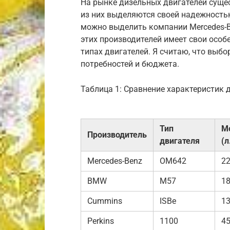
На рынке дизельных двигателей суще
из них выделяются своей надежность
можно выделить компании Mercedes-Be
этих производителей имеет свои особ
типах двигателей. Я считаю, что выб
потребностей и бюджета.
Таблица 1: Сравнение характеристик 
Тип
М
Производитель
двигателя
(л
Mercedes-Benz
OM642
2
BMW
M57
18
Cummins
ISBe
13
Perkins
1100
45