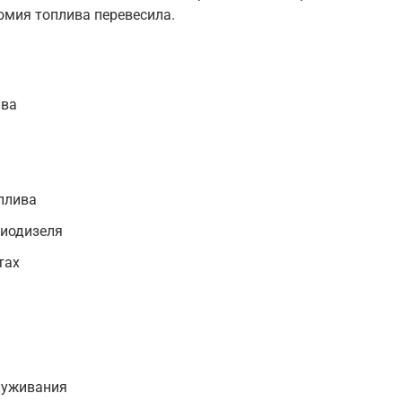
номия топлива перевесила.
ива
плива
биодизеля
тах
луживания