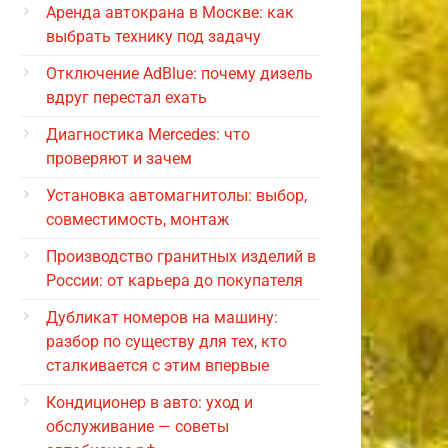
Аренда автокрана в Москве: как
выбрать технику под задачу
Отключение AdBlue: почему дизель
вдруг перестал ехать
Диагностика Mercedes: что
проверяют и зачем
Установка автомагнитолы: выбор,
совместимость, монтаж
Производство гранитных изделий в
России: от карьера до покупателя
Дубликат номеров на машину:
разбор по существу для тех, кто
сталкивается с этим впервые
Кондиционер в авто: уход и
обслуживание — советы