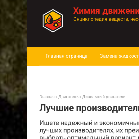
Перейти
Химия движен
к
контенту
Энциклопедия веществ, нео
Главная страница
Замена жидкост
Главная
»
Двигатель
»
Дизельный двигатель
Лучшие производител
Ищете надежный и экономичный
лучших производителях, их пре
выбрать оптимальный вариант д