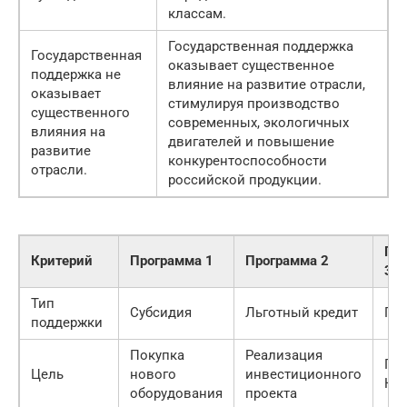
классам.
Государственная поддержка
Государственная
оказывает существенное
поддержка не
влияние на развитие отрасли,
оказывает
стимулируя производство
существенного
современных, экологичных
влияния на
двигателей и повышение
развитие
конкурентоспособности
отрасли.
российской продукции.
Пр
Критерий
Программа 1
Программа 2
3
Тип
Субсидия
Льготный кредит
Гра
поддержки
Покупка
Реализация
Пр
Цель
нового
инвестиционного
НИ
оборудования
проекта