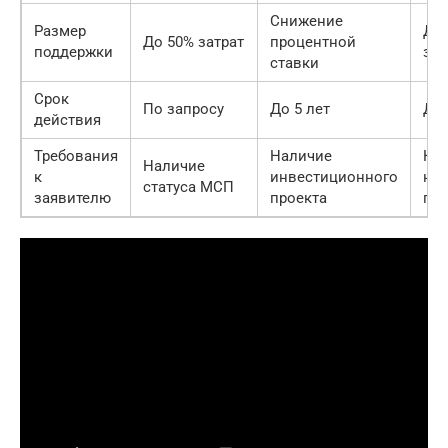
Снижение
Размер
До
До 50% затрат
процентной
поддержки
зат
ставки
Срок
По запросу
До 5 лет
До 
действия
Требования
Наличие
На
Наличие
к
инвестиционного
нау
статуса МСП
заявителю
проекта
по