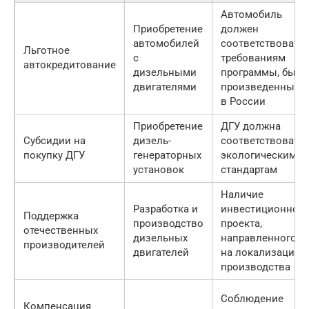
Автомобиль
Приобретение
должен
автомобилей
соответствовать
Льготное
с
требованиям
автокредитование
дизельными
программы, быть
двигателями
произведенным
в России
Приобретение
ДГУ должна
Субсидии на
дизель-
соответствовать
покупку ДГУ
генераторных
экологическим
установок
стандартам
Наличие
Разработка и
инвестиционного
Поддержка
производство
проекта,
отечественных
дизельных
направленного
производителей
двигателей
на локализацию
производства
Соблюдение
Компенсация