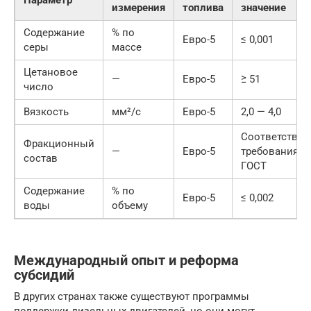
Параметр
измерения
топлива
значение
Содержание
% по
Евро-5
≤ 0,001
серы
массе
Цетановое
—
Евро-5
≥ 51
число
Вязкость
мм²/с
Евро-5
2,0 — 4,0
Соответствие
Фракционный
—
Евро-5
требованиям
состав
ГОСТ
Содержание
% по
Евро-5
≤ 0,002
воды
объему
Международный опыт и реформа
субсидий
В других странах также существуют программы