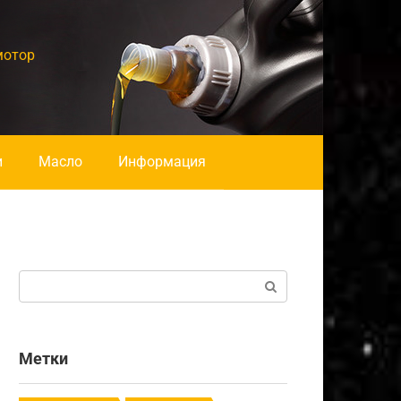
мотор
и
Масло
Информация
Поиск:
Метки