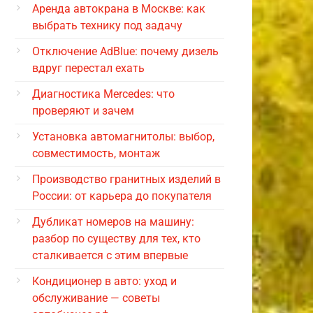
Аренда автокрана в Москве: как
выбрать технику под задачу
Отключение AdBlue: почему дизель
вдруг перестал ехать
Диагностика Mercedes: что
проверяют и зачем
Установка автомагнитолы: выбор,
совместимость, монтаж
Производство гранитных изделий в
России: от карьера до покупателя
Дубликат номеров на машину:
разбор по существу для тех, кто
сталкивается с этим впервые
Кондиционер в авто: уход и
обслуживание — советы