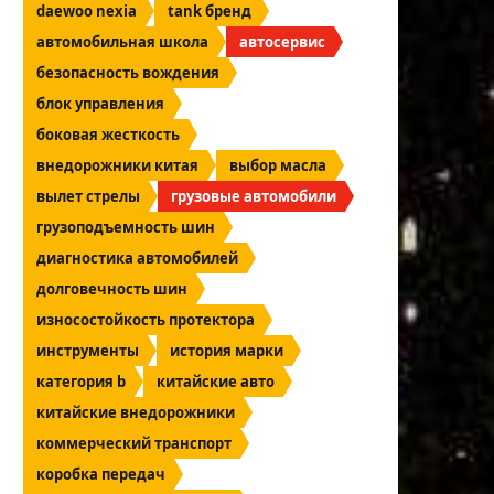
daewoo nexia
tank бренд
автомобильная школа
автосервис
безопасность вождения
блок управления
боковая жесткость
внедорожники китая
выбор масла
вылет стрелы
грузовые автомобили
грузоподъемность шин
диагностика автомобилей
долговечность шин
износостойкость протектора
инструменты
история марки
категория b
китайские авто
китайские внедорожники
коммерческий транспорт
коробка передач