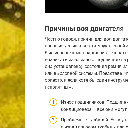
Причины воя двигателя
Честно говоря, причин для воя двига
впервые услышала этот звук в своей «
был изношенный подшипник генератор
возникать из-за износа подшипников 
она установлена), состояния ремня и
или выхлопной системы. Представь, ч
оркестр, и если хотя бы один инструм
неприятным.
Износ подшипников: Подшипник
кондиционера – все они могут 
Проблемы с турбиной: Если у 
вызван износом турбины или е