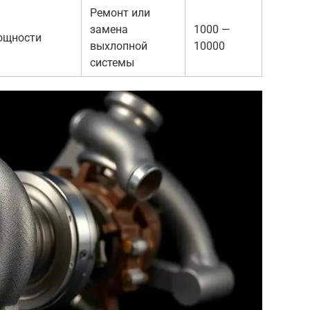
Ремонт или
замена
1000 —
мощности
выхлопной
10000
системы