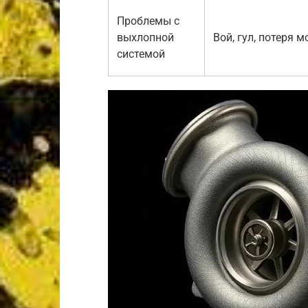
Проблемы с
выхлопной
Вой, гул, потеря 
системой