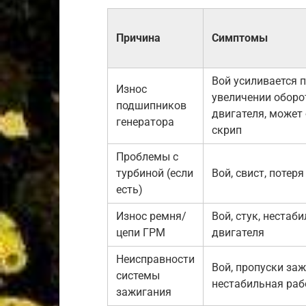
Причина
Симптомы
Вой усиливается 
Износ
увеличении оборо
подшипников
двигателя, может
генератора
скрип
Проблемы с
турбиной (если
Вой, свист, потер
есть)
Износ ремня/
Вой, стук, нестаб
цепи ГРМ
двигателя
Неисправности
Вой, пропуски заж
системы
нестабильная раб
зажигания