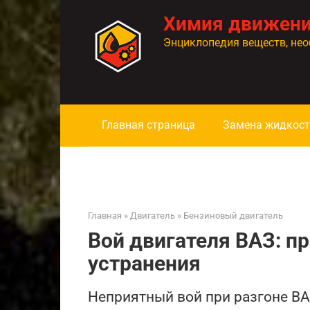
Перейти
Химия движен
к
контенту
Энциклопедия веществ, нео
Главная страница
Замена жидкост
Главная
»
Двигатель
»
Бензиновый двигатель
Вой двигателя ВАЗ: п
устранения
Неприятный вой при разгоне ВА