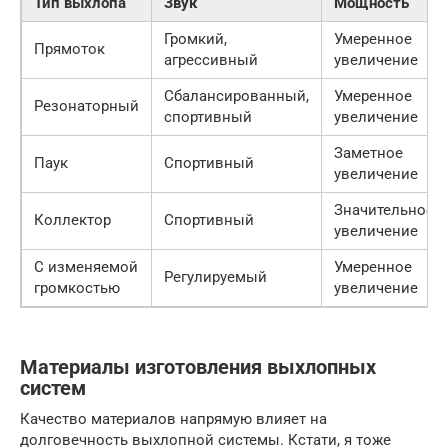
Тип выхлопа
Звук
Мощность
Громкий,
Умеренное
Прямоток
агрессивный
увеличение
Сбалансированный,
Умеренное
Резонаторный
спортивный
увеличение
Заметное
Паук
Спортивный
увеличение
Значительное
Коллектор
Спортивный
увеличение
С изменяемой
Умеренное
Регулируемый
громкостью
увеличение
Материалы изготовления выхлопных
систем
Качество материалов напрямую влияет на
долговечность выхлопной системы. Кстати, я тоже