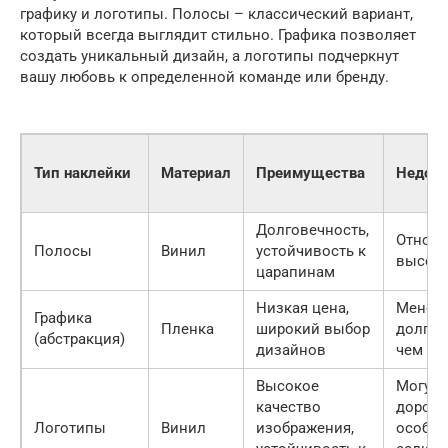
графику и логотипы. Полосы – классический вариант,
который всегда выглядит стильно. Графика позволяет
создать уникальный дизайн, а логотипы подчеркнут
вашу любовь к определенной команде или бренду.
Тип наклейки
Материал
Преимущества
Недост
Долговечность,
Относи
Полосы
Винил
устойчивость к
высока
царапинам
Низкая цена,
Менее
Графика
Пленка
широкий выбор
долгов
(абстракция)
дизайнов
чем ви
Высокое
Могут 
качество
дороги
Логотипы
Винил
изображения,
особен