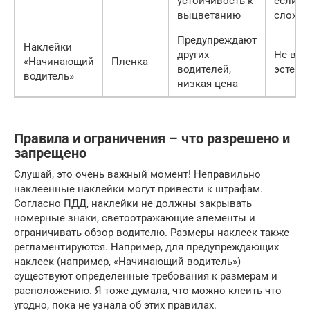
устойчивость к
если л
выцветанию
сложн
Предупреждают
Наклейки
других
Не все
«Начинающий
Пленка
водителей,
эстети
водитель»
низкая цена
Правила и ограничения – что разрешено и
запрещено
Слушай, это очень важный момент! Неправильно
наклеенные наклейки могут привести к штрафам.
Согласно ПДД, наклейки не должны закрывать
номерные знаки, светоотражающие элементы и
ограничивать обзор водителю. Размеры наклеек также
регламентируются. Например, для предупреждающих
наклеек (например, «Начинающий водитель»)
существуют определенные требования к размерам и
расположению. Я тоже думала, что можно клеить что
угодно, пока не узнала об этих правилах.