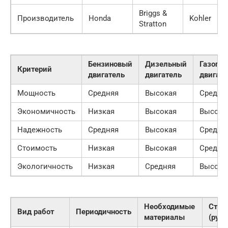
Briggs &
Производитель
Honda
Kohler
Stratton
Бензиновый
Дизельный
Газопо
Критерий
двигатель
двигатель
двигате
Мощность
Средняя
Высокая
Средня
Экономичность
Низкая
Высокая
Высока
Надежность
Средняя
Высокая
Средня
Стоимость
Низкая
Высокая
Средня
Экологичность
Низкая
Средняя
Высока
Необходимые
Стои
Вид работ
Периодичность
материалы
(руб.