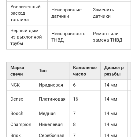
Увеличенный
Неисправные
Заменить
расход
датчики
датчики
топлива
Черный дым
Неисправность
Ремонт или
из выхлопной
ТНВД
замена ТНВД
трубы
Марка
Калильное
Диаметр
Дл
Тип
свечи
число
резьбы
ре
NGK
Иридиевая
6
14 мм
19
26
Denso
Платиновая
16
14 мм
м
Bosch
Медная
7
14 мм
19
Champion
Никелевая
8
14 мм
19
Brisk
Серебряная
7
14 мм
19