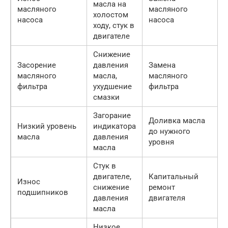
масла на
масляного
масляного
холостом
насоса
насоса
ходу, стук в
двигателе
Снижение
Засорение
давления
Замена
масляного
масла,
масляного
фильтра
ухудшение
фильтра
смазки
Загорание
Доливка масла
Низкий уровень
индикатора
до нужного
масла
давления
уровня
масла
Стук в
двигателе,
Капитальный
Износ
снижение
ремонт
подшипников
давления
двигателя
масла
Низкое