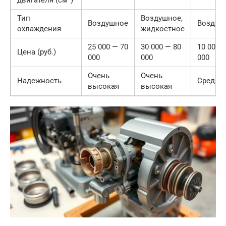
двигателя (см³)
Тип
Воздушное,
Воздушное
Воздуш
охлаждения
жидкостное
25 000 — 70
30 000 — 80
10 000 
Цена (руб.)
000
000
000
Очень
Очень
Надежность
Средня
высокая
высокая