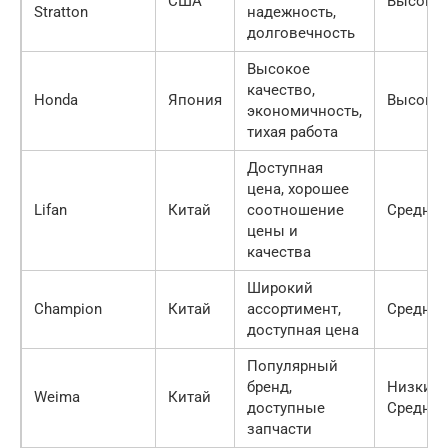
США
Высоки
Stratton
надежность,
долговечность
Высокое
качество,
Honda
Япония
Высоки
экономичность,
тихая работа
Доступная
цена, хорошее
Lifan
Китай
соотношение
Средни
цены и
качества
Широкий
Champion
Китай
ассортимент,
Средни
доступная цена
Популярный
бренд,
Низкий-
Weima
Китай
доступные
Средни
запчасти