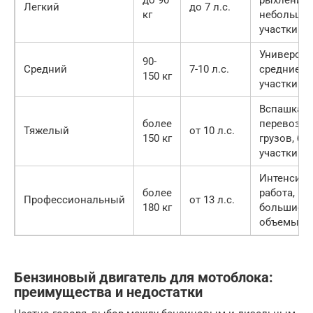
до 90
рыхление,
Легкий
до 7 л.с.
кг
небольши
участки
Универсал
90-
Средний
7-10 л.с.
средние
150 кг
участки
Вспашка,
более
перевозка
Тяжелый
от 10 л.с.
150 кг
грузов, б
участки
Интенсивн
более
работа,
Профессиональный
от 13 л.с.
180 кг
большие
объемы
Бензиновый двигатель для мотоблока:
преимущества и недостатки