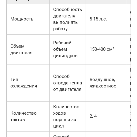
Способность
Оп
двигателя
Мощность
5-15 л.с.
во
выполнять
мо
работу
Вл
Рабочий
Объем
кр
объем
150-400 см³
двигателя
мо
цилиндров
ра
Вл
Способ
эф
Тип
Воздушное,
отвода тепла
ра
охлаждения
жидкостное
от двигателя
вы
наг
Количество
Вл
Количество
ходов
эк
2, 4
тактов
поршня за
и
цикл
эк
Способ