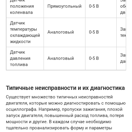
положения
Прямоугольный
0-5 В
обор
коленвала
двига
Датчик
температуры
Завис
Аналоговый
0-5 В
охлаждающей
темп
жидкости
Датчик
Завис
давления
Аналоговый
0-5 В
давл
топлива
Типичные неисправности и их диагностика
Существует множество типичных неисправностей
двигателя, которые можно диагностировать с помощью
осциллографа. Например, пропуски зажигания, плохой
запуск двигателя, повышенный расход топлива, потеря
мощности и другие. В каждом случае необходимо
тщательно проанализировать форму и параметры