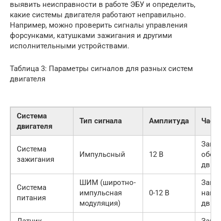
выявить неисправности в работе ЭБУ и определить,
какие системы двигателя работают неправильно.
Например, можно проверить сигналы управления
форсунками, катушками зажигания и другими
исполнительными устройствами.
Таблица 3: Параметры сигналов для разных систем
двигателя
Система
Тип сигнала
Амплитуда
Част
двигателя
Завис
Система
Импульсный
12 В
обор
зажигания
двига
ШИМ (широтно-
Завис
Система
импульсная
0-12 В
нагру
питания
модуляция)
двига
Датчик
Завис