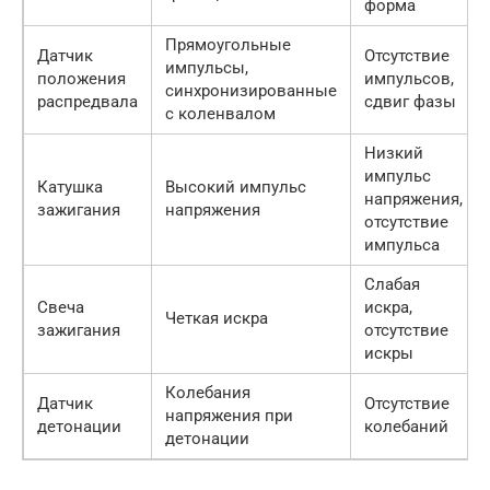
форма
Прямоугольные
Датчик
Отсутствие
импульсы,
положения
импульсов,
синхронизированные
распредвала
сдвиг фазы
с коленвалом
Низкий
импульс
Катушка
Высокий импульс
напряжения,
зажигания
напряжения
отсутствие
импульса
Слабая
Свеча
искра,
Четкая искра
зажигания
отсутствие
искры
Колебания
Датчик
Отсутствие
напряжения при
детонации
колебаний
детонации