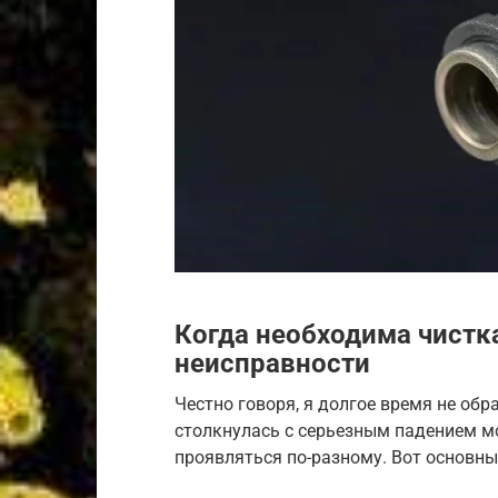
Когда необходима чистк
неисправности
Честно говоря, я долгое время не об
столкнулась с серьезным падением м
проявляться по-разному. Вот основн