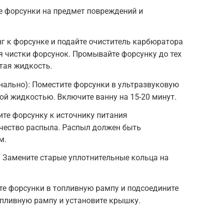
е форсунки на предмет повреждений и
г к форсунке и подайте очиститель карбюратора
 чистки форсунок. Промывайте форсунку до тех
стая жидкость.
нально): Поместите форсунки в ультразвуковую
ой жидкостью. Включите ванну на 15-20 минут.
те форсунку к источнику питания
ачество распыла. Распыл должен быть
м.
 Замените старые уплотнительные кольца на
те форсунки в топливную рампу и подсоедините
пливную рампу и установите крышку.