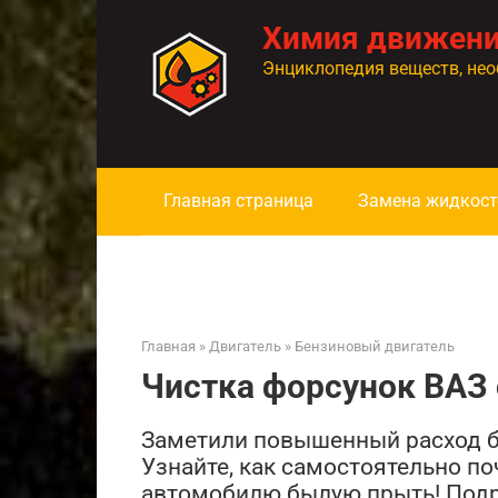
Перейти
Химия движен
к
контенту
Энциклопедия веществ, нео
Главная страница
Замена жидкост
Главная
»
Двигатель
»
Бензиновый двигатель
Чистка форсунок ВАЗ
Заметили повышенный расход б
Узнайте, как самостоятельно по
автомобилю былую прыть! Подр