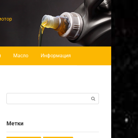
мотор
и
Масло
Информация
Поиск:
Метки