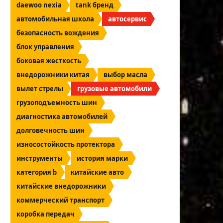
daewoo nexia
tank бренд
автомобильная школа
автосервис
безопасность вождения
блок управления
боковая жесткость
внедорожники китая
выбор масла
вылет стрелы
грузовые автомобили
грузоподъемность шин
диагностика автомобилей
долговечность шин
износостойкость протектора
инструменты
история марки
категория b
китайские авто
китайские внедорожники
коммерческий транспорт
коробка передач