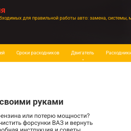
ия
бходимых для правильной работы авто: замена, системы, 
ей
Сроки расходников
Двигатель
Расходник
 своими руками
ензина или потерю мощности?
чистить форсунки ВАЗ и вернуть
обная инструкция и советы.