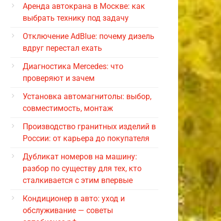
Аренда автокрана в Москве: как
выбрать технику под задачу
Отключение AdBlue: почему дизель
вдруг перестал ехать
Диагностика Mercedes: что
проверяют и зачем
Установка автомагнитолы: выбор,
совместимость, монтаж
Производство гранитных изделий в
России: от карьера до покупателя
Дубликат номеров на машину:
разбор по существу для тех, кто
сталкивается с этим впервые
Кондиционер в авто: уход и
обслуживание — советы