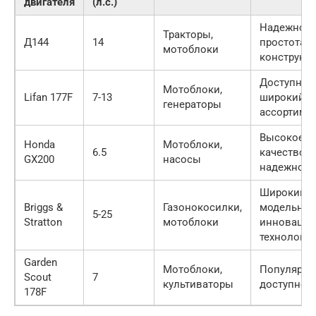
двигателя
(л.с.)
Надежност
Тракторы,
Д144
14
простота
мотоблоки
конструкц
Доступная 
Мотоблоки,
Lifan 177F
7-13
широкий
генераторы
ассортиме
Высокое
Honda
Мотоблоки,
6.5
качество,
GX200
насосы
надежност
Широкий
Briggs &
Газонокосилки,
модельный
5-25
Stratton
мотоблоки
инноваци
технологи
Garden
Мотоблоки,
Популярно
Scout
7
культиваторы
доступнос
178F