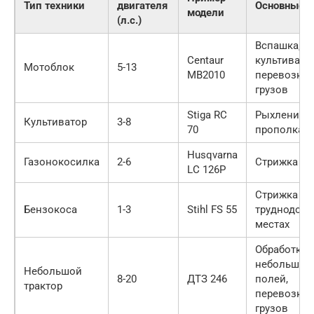
Тип техники
двигателя
Основные з
модели
(л.с.)
Вспашка,
Centaur
культиваци
Мотоблок
5-13
MB2010
перевозка
грузов
Stiga RC
Рыхление п
Культиватор
3-8
70
прополка
Husqvarna
Газонокосилка
2-6
Стрижка га
LC 126P
Стрижка тр
Бензокоса
1-3
Stihl FS 55
труднодост
местах
Обработка
небольших
Небольшой
8-20
ДТЗ 246
полей,
трактор
перевозка
грузов