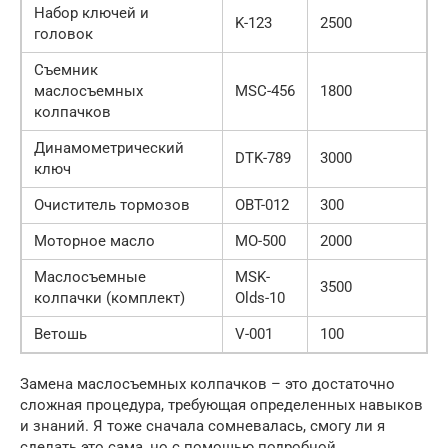
Набор ключей и
K-123
2500
головок
Съемник
маслосъемных
MSC-456
1800
колпачков
Динамометрический
DTK-789
3000
ключ
Очиститель тормозов
OBT-012
300
Моторное масло
MO-500
2000
Маслосъемные
MSK-
3500
колпачки (комплект)
Olds-10
Ветошь
V-001
100
Замена маслосъемных колпачков – это достаточно
сложная процедура, требующая определенных навыков
и знаний. Я тоже сначала сомневалась, смогу ли я
сделать это сама, но с помощью подробной