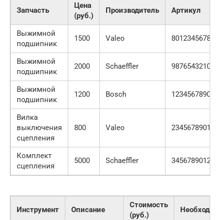
Цена
Запчасть
Производитель
Артикул
(руб.)
Выжимной
1500
Valeo
80123456789
подшипник
Выжимной
2000
Schaeffler
98765432101
подшипник
Выжимной
1200
Bosch
12345678901
подшипник
Вилка
выключения
800
Valeo
23456789012
сцепления
Комплект
5000
Schaeffler
34567890123
сцепления
Стоимость
Инструмент
Описание
Необходим
(руб.)