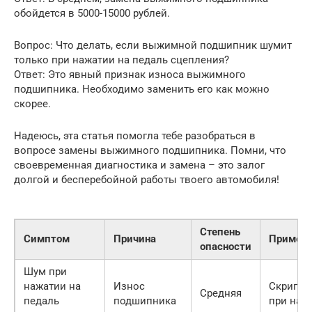
обойдется в 5000-15000 рублей.
Вопрос: Что делать, если выжимной подшипник шумит
только при нажатии на педаль сцепления?
Ответ: Это явный признак износа выжимного
подшипника. Необходимо заменить его как можно
скорее.
Надеюсь, эта статья помогла тебе разобраться в
вопросе замены выжимного подшипника. Помни, что
своевременная диагностика и замена – это залог
долгой и бесперебойной работы твоего автомобиля!
Степень
Симптом
Причина
Пример
опасности
Шум при
нажатии на
Износ
Скрип и
Средняя
педаль
подшипника
при наж