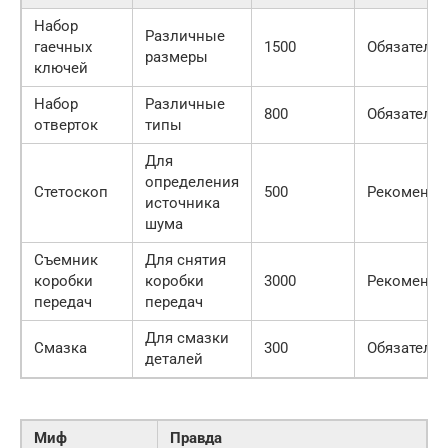
Набор
Различные
гаечных
1500
Обязатель
размеры
ключей
Набор
Различные
800
Обязатель
отверток
типы
Для
определения
Стетоскоп
500
Рекоменду
источника
шума
Съемник
Для снятия
коробки
коробки
3000
Рекоменду
передач
передач
Для смазки
Смазка
300
Обязатель
деталей
Миф
Правда