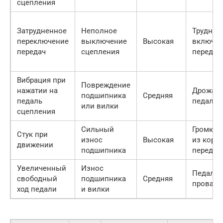
сцепления
Затрудненное
Неполное
Труднос
переключение
выключение
Высокая
включе
передач
сцепления
передач
Вибрация при
Повреждение
нажатии на
Дрожан
подшипника
Средняя
педаль
педали
или вилки
сцепления
Сильный
Громкий
Стук при
износ
Высокая
из коро
движении
подшипника
передач
Увеличенный
Износ
Педаль
свободный
подшипника
Средняя
провали
ход педали
и вилки