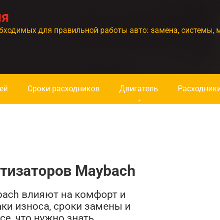
ия
бходимых для правильной работы авто: замена, системы, 
ей
Сроки расходников
Двигатель
Расходник
ртизаторов Maybach
bach влияют на комфорт и
ки износа, сроки замены и
е, что нужно знать.