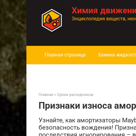
Перейти
Химия движен
к
контенту
Энциклопедия веществ, нео
Главная страница
Замена жидкост
Главная
»
Сроки расходников
Признаки износа амо
Узнайте, как амортизаторы May
безопасность вождения! Призна
последствия игнорирования – вс