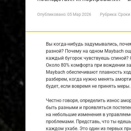
Опубликовано:
05 Мар 2026
Рубрика:
Сроки
Вы когда-нибудь задумывались, поче
разной? Почему на одном Maybach ощу
каждый бугорок чувствуешь спиной? 
Около 80% комфорта при вождении за
Maybach обеспечивают плавность хода
разберем, когда нужно менять аморти
будет, если вовремя не принять меры.
Честно говоря, определить износ амо
быть разными и проявляться постепе
на небольшие изменения в управляемо
проблемами. Представь, что ты едешь
каждом ухабе. Это один из первых пр