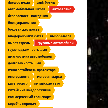
daewoo nexia
tank бренд
автомобильная школа
автосервис
безопасность вождения
блок управления
боковая жесткость
внедорожники китая
выбор масла
вылет стрелы
грузовые автомобили
грузоподъемность шин
диагностика автомобилей
долговечность шин
износостойкость протектора
инструменты
история марки
категория b
китайские авто
китайские внедорожники
коммерческий транспорт
коробка передач