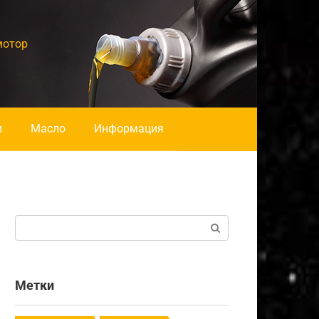
мотор
и
Масло
Информация
Поиск:
Метки