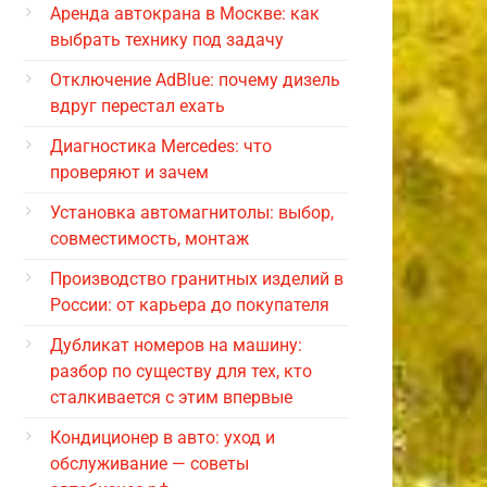
Аренда автокрана в Москве: как
выбрать технику под задачу
Отключение AdBlue: почему дизель
вдруг перестал ехать
Диагностика Mercedes: что
проверяют и зачем
Установка автомагнитолы: выбор,
совместимость, монтаж
Производство гранитных изделий в
России: от карьера до покупателя
Дубликат номеров на машину:
разбор по существу для тех, кто
сталкивается с этим впервые
Кондиционер в авто: уход и
обслуживание — советы