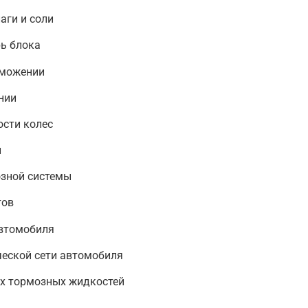
аги и соли
рь блока
рможении
нии
ости колес
й
зной системы
тов
автомобиля
ческой сети автомобиля
х тормозных жидкостей