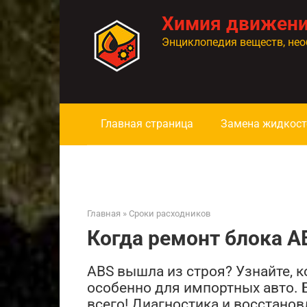
Перейти
Химия движен
к
контенту
Энциклопедия веществ, нео
Главная страница
Замена жидкост
Главная
»
Сроки расходников
Когда ремонт блока A
ABS вышла из строя? Узнайте, к
особенно для импортных авто. 
всего! Диагностика и восстанов