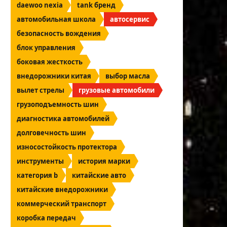
daewoo nexia
tank бренд
автомобильная школа
автосервис
безопасность вождения
блок управления
боковая жесткость
внедорожники китая
выбор масла
вылет стрелы
грузовые автомобили
грузоподъемность шин
диагностика автомобилей
долговечность шин
износостойкость протектора
инструменты
история марки
категория b
китайские авто
китайские внедорожники
коммерческий транспорт
коробка передач