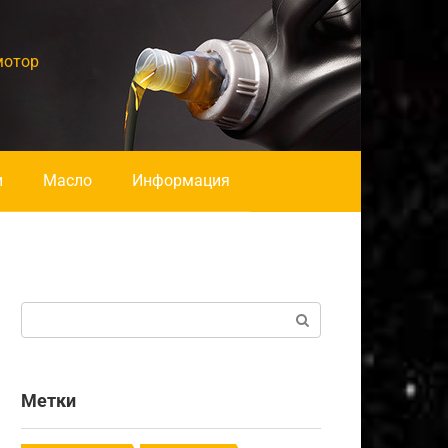
мотор
и
Масло
Информация
Поиск:
Метки