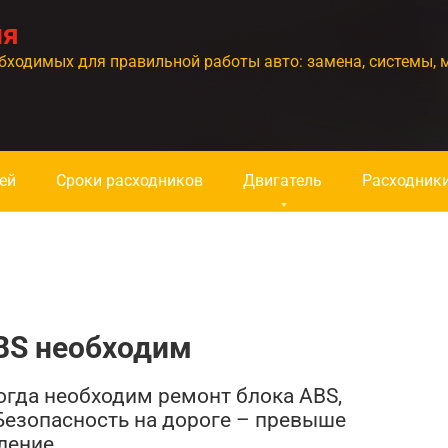
ия
бходимых для правильной работы авто: замена, системы, 
ей
Сроки расходников
Двигатель
Расходник
BS необходим
огда необходим ремонт блока ABS,
Безопасность на дороге – превыше
ление.