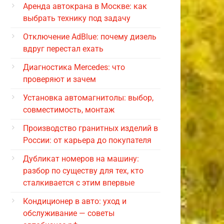
Аренда автокрана в Москве: как
выбрать технику под задачу
Отключение AdBlue: почему дизель
вдруг перестал ехать
Диагностика Mercedes: что
проверяют и зачем
Установка автомагнитолы: выбор,
совместимость, монтаж
Производство гранитных изделий в
России: от карьера до покупателя
Дубликат номеров на машину:
разбор по существу для тех, кто
сталкивается с этим впервые
Кондиционер в авто: уход и
обслуживание — советы