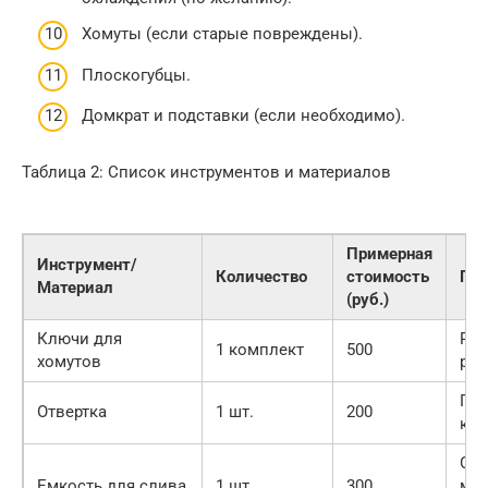
Хомуты (если старые повреждены).
Плоскогубцы.
Домкрат и подставки (если необходимо).
Таблица 2: Список инструментов и материалов
Примерная
Инструмент/
Количество
стоимость
Пр
Материал
(руб.)
Ключи для
Ра
1 комплект
500
хомутов
ра
Пло
Отвертка
1 шт.
200
кре
Об
Емкость для слива
1 шт.
300
мен