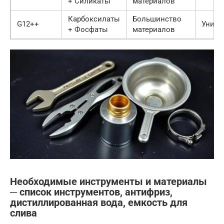
+ Силикаты
материалов
Карбоксилаты
Большинство
G12++
Униве
+ Фосфаты
материалов
Необходимые инструменты и материалы
─ список инструментов, антифриз,
дистиллированная вода, емкость для
слива