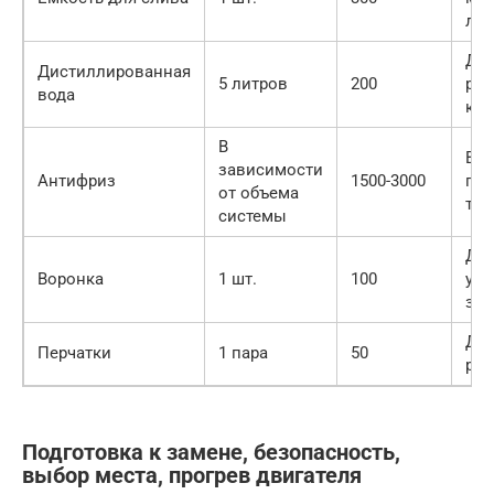
лит
Дл
Дистиллированная
5 литров
200
раз
вода
кон
В
Выб
зависимости
Антифриз
1500-3000
по
от объема
тип
системы
Дл
Воронка
1 шт.
100
удо
зал
Дл
Перчатки
1 пара
50
рук
Подготовка к замене, безопасность,
выбор места, прогрев двигателя