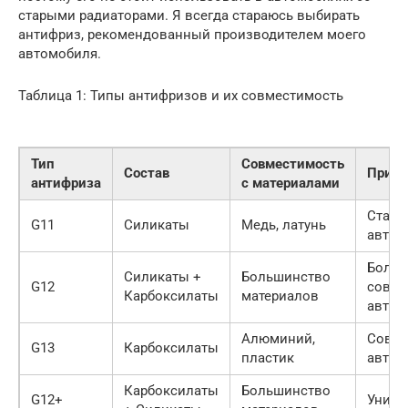
старыми радиаторами. Я всегда стараюсь выбирать
антифриз, рекомендованный производителем моего
автомобиля.
Таблица 1: Типы антифризов и их совместимость
Тип
Совместимость
Состав
Приме
антифриза
с материалами
Стары
G11
Силикаты
Медь, латунь
автом
Больш
Силикаты +
Большинство
G12
совре
Карбоксилаты
материалов
автом
Алюминий,
Совр
G13
Карбоксилаты
пластик
автом
Карбоксилаты
Большинство
G12+
Униве