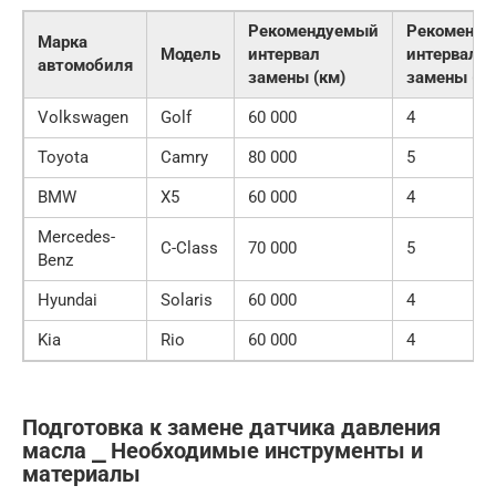
Рекомендуемый
Рекоменд
Марка
Модель
интервал
интервал
автомобиля
замены (км)
замены (ле
Volkswagen
Golf
60 000
4
Toyota
Camry
80 000
5
BMW
X5
60 000
4
Mercedes-
C-Class
70 000
5
Benz
Hyundai
Solaris
60 000
4
Kia
Rio
60 000
4
Подготовка к замене датчика давления
масла ⎯ Необходимые инструменты и
материалы