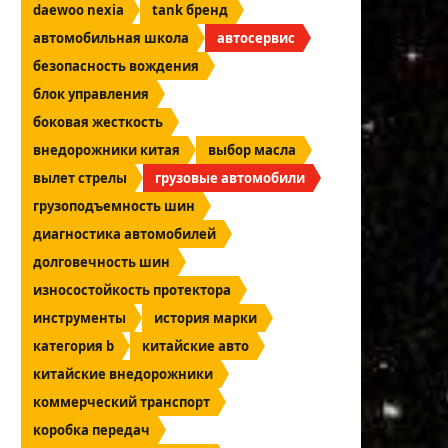
daewoo nexia
tank бренд
автомобильная школа
автосервис
безопасность вождения
блок управления
боковая жесткость
внедорожники китая
выбор масла
вылет стрелы
грузовые автомобили
грузоподъемность шин
диагностика автомобилей
долговечность шин
износостойкость протектора
инструменты
история марки
категория b
китайские авто
китайские внедорожники
коммерческий транспорт
коробка передач