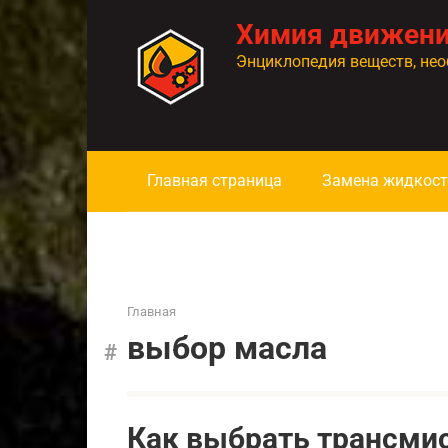
Перейти
Химия движен
к
контенту
Энциклопедия веществ, нео
Главная страница
Замена жидкост
Главная
выбор масла
Как выбрать трансми