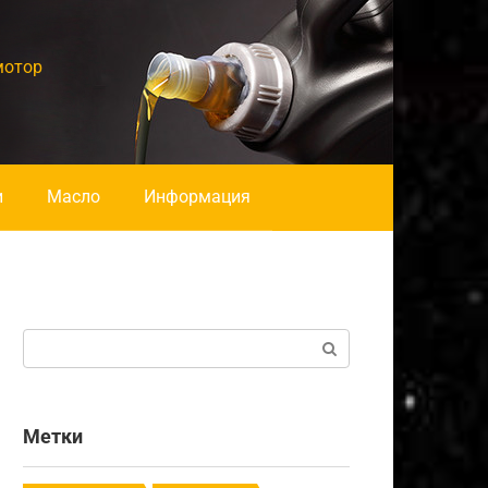
мотор
и
Масло
Информация
Поиск:
Метки