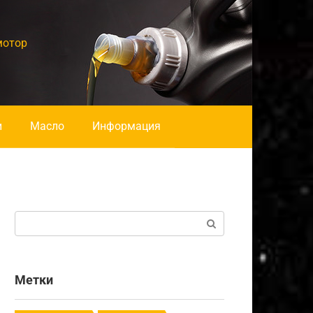
мотор
и
Масло
Информация
Поиск:
Метки