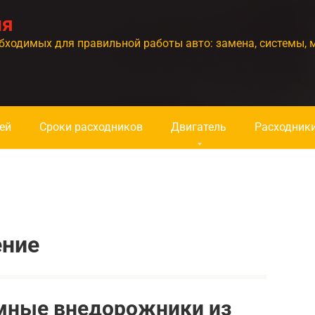
ия
бходимых для правильной работы авто: замена, системы, 
ей
Сроки расходников
Двигатель
Расходник
ение
мные внедорожники из