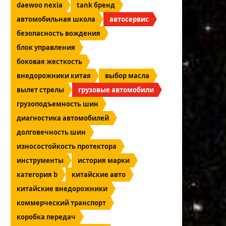
daewoo nexia
tank бренд
автомобильная школа
автосервис
безопасность вождения
блок управления
боковая жесткость
внедорожники китая
выбор масла
вылет стрелы
грузовые автомобили
грузоподъемность шин
диагностика автомобилей
долговечность шин
износостойкость протектора
инструменты
история марки
категория b
китайские авто
китайские внедорожники
коммерческий транспорт
коробка передач