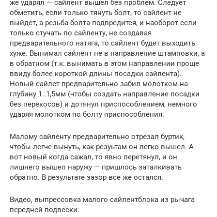
же ударял — сайлент вышел без проблем. Следует
обметить, если только тянуть болт, то сайлент не
выйдет, а резьба болта подвредится, и наоборот если
только стучать по сайленту, не создавая
предварительного натяга, то сайлент будет выходить
хуже. Вынимал сайлент не в направление штамповки, а
в обратном (т.к. вынимать в этом направлении проще
ввиду более короткой длины посадки сайлента).
Новый сайлет предварительно забил молотком на
глубину 1..1,5мм (чтобы создать направление посадки
без перекосов) и дотянул приспособлением, немного
ударяя молотком по болту приспособления.
Малому сайленту предварительно отрезал буртик,
чтобы легче вынуть, как резуьтам он легко вышел. А
вот новый когда сажал, то явно перетянул, и он
лишнего вышел наружу — пришлось заталкивать
обратно. В результате зазор все же остался.
Видео, выпрессовка малого сайлентблока из рычага
передней подвески: