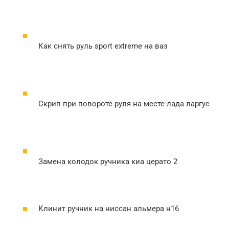
Как снять руль sport extreme на ваз
Скрип при повороте руля на месте лада ларгус
Замена колодок ручника киа церато 2
Клинит ручник на ниссан альмера н16