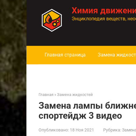
Перейти
Химия движен
к
контенту
Энциклопедия веществ, нео
Главная страница
Замена жидкост
Главная
»
Замена жидкостей
Замена лампы ближнег
спортейдж 3 видео
Опубликовано:
18 Ноя 2021
Рубрика:
Замен