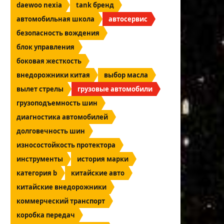
daewoo nexia
tank бренд
автомобильная школа
автосервис
безопасность вождения
блок управления
боковая жесткость
внедорожники китая
выбор масла
вылет стрелы
грузовые автомобили
грузоподъемность шин
диагностика автомобилей
долговечность шин
износостойкость протектора
инструменты
история марки
категория b
китайские авто
китайские внедорожники
коммерческий транспорт
коробка передач