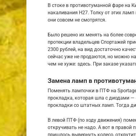
В стоке в противотуманной фаре на 
накаливания H27. Толку от этих ламп
они совсем не смотрятся.
Было решено их менять на более совр
протекции владельцев Спортажей при
2300 рублей, на вид достаточно каче
сейчас уже не продаются, но можно н
чем не хуже: здесь. При заказе указат
Замена ламп в противотума
Поменять лампочки в ПТФ на Sportage
прокладка, которая шла с диодами —
прокладки со штатных ламп. Тогда ди
В левой ПТФ (по ходу движения) помен
откручивать не надо. А вот в правой
пришлось вывернуть колесо, открутит