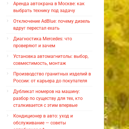
Аренда автокрана в Москве: как
выбрать технику под задачу
Отключение AdBlue: почему дизель
вдруг перестал ехать
Диагностика Mercedes: что
проверяют и зачем
Установка автомагнитолы: выбор,
совместимость, монтаж
Производство гранитных изделий в
России: от карьера до покупателя
Дубликат номеров на машину:
разбор по существу для тех, кто
сталкивается с этим впервые
Кондиционер в авто: уход и
обслуживание — советы