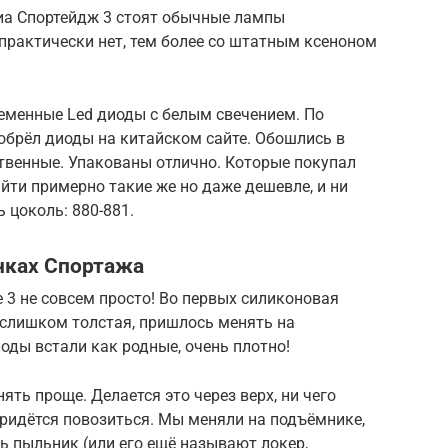
Киа Спортейдж 3 стоят обычные лампы
 практически нет, тем более со штатным ксеноном
еменные Led диоды с белым свечением. По
обрёл диоды на китайском сайте. Обошлись в
ственные. Упакованы отлично. Которые покупал
айти примерно такие же но даже дешевле, и ни
ь цоколь: 880-881.
нках Спортажа
 3 не совсем просто! Во первых силиконовая
 слишком толстая, пришлось менять на
оды встали как родные, очень плотно!
ять проще. Делается это через верх, ни чего
 придётся повозиться. Мы меняли на подъёмнике,
ь пыльник (или его ещё называют локер,