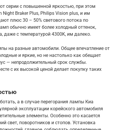
ют серии с повышенной яркостью, при этом
ght Braker Plus, Philips Vision plus, и им
ают плюс 30 – 50% светового потока по
амп обычно имеет более холодный оттенок,
, даже с температурой 4300K, им далеко.
мпы на разные автомобили. Общее впечатление от
олодные и яркие, но не настолько как обещает
нус — непродолжительный срок службы.
месте с их высокой ценой делает покупку таких
остью
отать, а в случае перегорания лампы Киа
гулярной эксплуатации корейского автомобиля
етительные элементы. Особенно это касается
ий свет, поворотников и стопов. Установка
ложностей, главное, соблюдать определенные