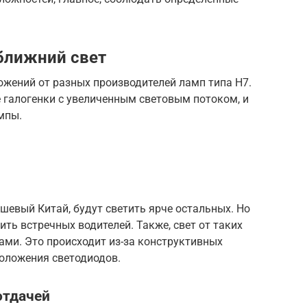
ближний свет
ожений от разных производителей ламп типа H7.
 галогенки с увеличенным световым потоком, и
мпы.
ешевый Китай, будут светить ярче остальных. Но
пить встречных водителей. Также, свет от таких
ами. Это происходит из-за конструктивных
положения светодиодов.
отдачей