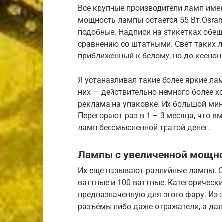
Все крупные производители ламп име
мощность лампы остается 55 Вт.Osram Ni
подобные. Надписи на этикетках обещ
сравнению со штатными. Свет таких л
приближенный к белому, но до ксенона
Я устанавливал такие более яркие ла
них — действительно немного более х
реклама на упаковке. Их большой ми
Перегорают раз в 1 – 3 месяца, что в
ламп бессмысленной тратой денег.
Лампы с увеличенной мощн
Их еще называют раллийные лампы. С
ваттные и 100 ваттные. Категорически
предназначенную для этого фару. Из
разъёмы либо даже отражатели, а да