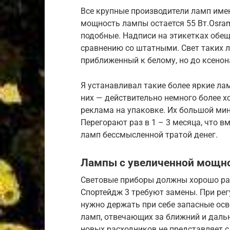
Все крупные производители ламп име
мощность лампы остается 55 Вт.Osram Ni
подобные. Надписи на этикетках обещ
сравнению со штатными. Свет таких л
приближенный к белому, но до ксенона
Я устанавливал такие более яркие ла
них — действительно немного более х
реклама на упаковке. Их большой ми
Перегорают раз в 1 – 3 месяца, что в
ламп бессмысленной тратой денег.
Лампы с увеличенной мощн
Световые приборы должны хорошо раб
Спортейдж 3 требуют замены. При ре
нужно держать при себе запасные осв
ламп, отвечающих за ближний и дальн
новых расходников не представляет с