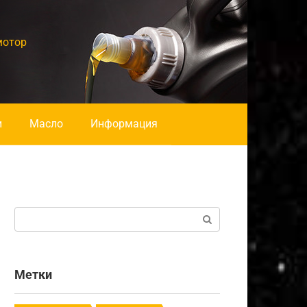
мотор
и
Масло
Информация
Поиск:
Метки