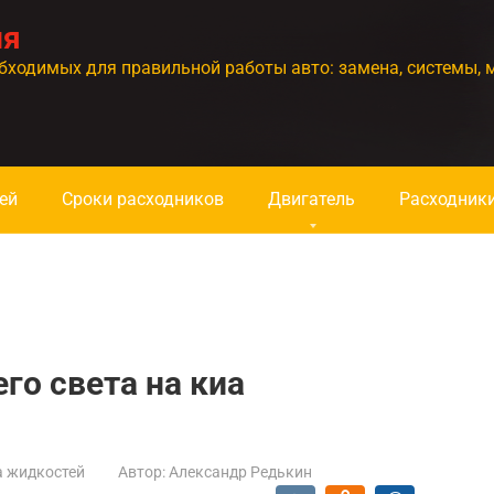
ия
бходимых для правильной работы авто: замена, системы, 
ей
Сроки расходников
Двигатель
Расходник
о света на киа
а жидкостей
Автор:
Александр Редькин