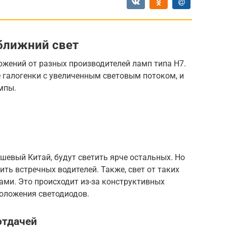
ближний свет
ожений от разных производителей ламп типа H7.
 галогенки с увеличенным световым потоком, и
мпы.
ешевый Китай, будут светить ярче остальных. Но
пить встречных водителей. Также, свет от таких
ами. Это происходит из-за конструктивных
положения светодиодов.
отдачей