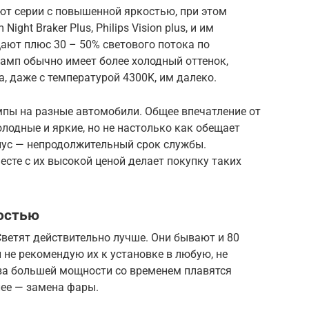
ют серии с повышенной яркостью, при этом
ght Braker Plus, Philips Vision plus, и им
ают плюс 30 – 50% светового потока по
амп обычно имеет более холодный оттенок,
, даже с температурой 4300K, им далеко.
мпы на разные автомобили. Общее впечатление от
олодные и яркие, но не настолько как обещает
нус — непродолжительный срок службы.
месте с их высокой ценой делает покупку таких
остью
ветят действительно лучше. Они бывают и 80
 не рекомендую их к установке в любую, не
-за большей мощности со временем плавятся
лее — замена фары.