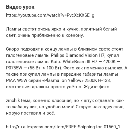
Видео урок
https://youtube.com/watch?v=PvcXcKXSE_g
Лампы светят очень ярко и кучно, приятный белый
свет, очень приближенно к ксенону.
Скоро подходят к концу лампы в ближнем свете стоят
галогеновые лампы Philips Diamond Vision H7, купил
галогеновые лампы Koito WhiteBeam III H7 — 4200K —
P0755W — (55 Вт -> 100 Вт). Фото как поменяю выложу. А
также прикупил лампы в передние габариты лампы
PIAA W5W серии «Plasma Ion Yellow» 2500K H-133,
смотреться должны просто улётно. Ждите фото.
zinchikТема, конечно классная, но 7 штук отдавать как-
то жаба душит, но удобно млин! Старую накладку снял,
новую поставил и всё.
http://ru.aliexpress.com/item/FREE-Shipping-for. 01560_1