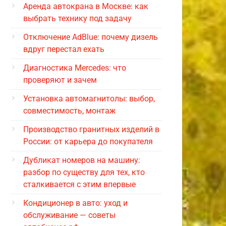
Аренда автокрана в Москве: как
выбрать технику под задачу
Отключение AdBlue: почему дизель
вдруг перестал ехать
Диагностика Mercedes: что
проверяют и зачем
Установка автомагнитолы: выбор,
совместимость, монтаж
Производство гранитных изделий в
России: от карьера до покупателя
Дубликат номеров на машину:
разбор по существу для тех, кто
сталкивается с этим впервые
Кондиционер в авто: уход и
обслуживание — советы