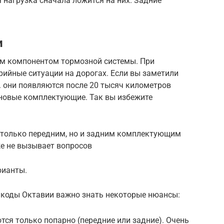
я нагрузка сначала ложится на них. Задние
и
м компонентом тормозной системы. При
ийные ситуации на дорогах. Если вы заметили
. они появляются после 20 тысяч километров
 новые комплектующие. Так вы избежите
 только передним, но и задним комплектующим
же не вызывает вопросов
рианты.
Шкоды Октавии важно знать некоторые нюансы:
тся только попарно (передние или задние). Очень