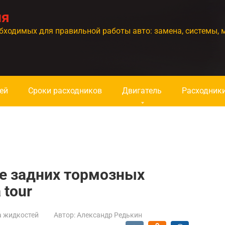
ия
бходимых для правильной работы авто: замена, системы, 
ей
Сроки расходников
Двигатель
Расходник
е задних тормозных
 tour
а жидкостей
Автор:
Александр Редькин