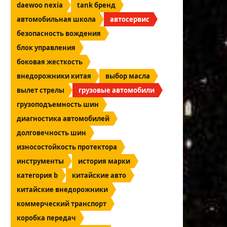
daewoo nexia
tank бренд
автомобильная школа
автосервис
безопасность вождения
блок управления
боковая жесткость
внедорожники китая
выбор масла
вылет стрелы
грузовые автомобили
грузоподъемность шин
диагностика автомобилей
долговечность шин
износостойкость протектора
инструменты
история марки
категория b
китайские авто
китайские внедорожники
коммерческий транспорт
коробка передач