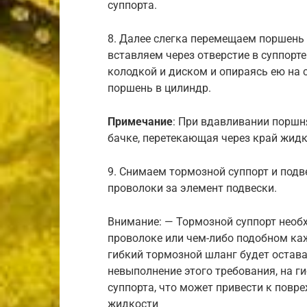
суппорта.
8. Далее слегка перемещаем поршень 
вставляем через отверстие в суппорт
колодкой и диском и опираясь ею на 
поршень в цилиндр.
Примечание
: При вдавливании поршн
бачке, перетекающая через край жид
9. Снимаем тормозной суппорт и под
проволоки за элемент подвески.
Внимание: — Тормозной суппорт необ
проволоке или чем-либо подобном кажд
гибкий тормозной шланг будет остава
невыполнение этого требования, на г
суппорта, что может привести к повр
жидкости