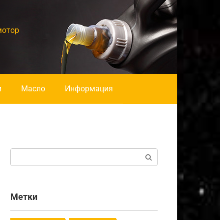
мотор
и
Масло
Информация
Поиск:
Метки