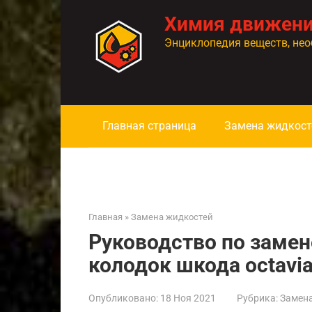
Перейти
Химия движен
к
контенту
Энциклопедия веществ, нео
Главная страница
Замена жидкост
Главная
»
Замена жидкостей
Руководство по замен
колодок шкода octavia
Опубликовано:
18 Ноя 2021
Рубрика:
Замен