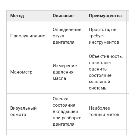
Метод
Описание
Преимущества
Н
Су
Определение
Простота, не
с
Прослушивание
стука
требует
о
двигателя
инструментов
п
Объективность,
Тр
позволяет
Измерение
м
оценить
Манометр
давления
н
состояние
масла
з
масляной
д
системы
Оценка
состояния
Тр
Визуальный
Наиболее
вкладышей
р
осмотр
точный метод
при разборке
дв
двигателя