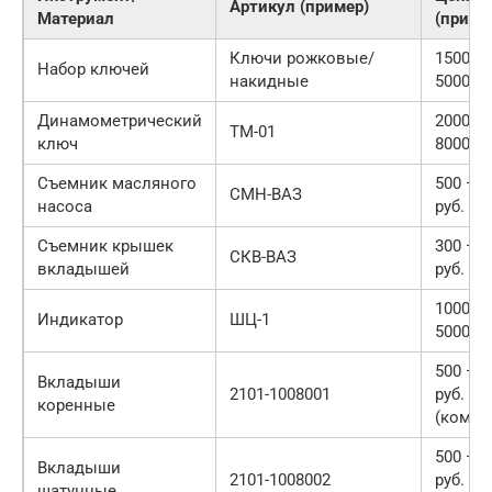
Артикул (пример)
Материал
(приме
Ключи рожковые/
1500 —
Набор ключей
накидные
5000 ру
Динамометрический
2000 —
ТМ-01
ключ
8000 ру
Съемник масляного
500 — 
СМН-ВАЗ
насоса
руб.
Съемник крышек
300 — 
СКВ-ВАЗ
вкладышей
руб.
1000 —
Индикатор
ШЦ-1
5000 ру
500 — 
Вкладыши
2101-1008001
руб.
коренные
(компл
500 — 
Вкладыши
2101-1008002
руб.
шатунные