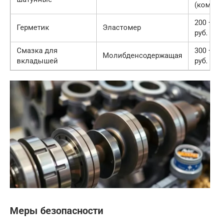
(компл
200 — 
Герметик
Эластомер
руб.
Смазка для
300 — 
Молибденсодержащая
вкладышей
руб.
Меры безопасности