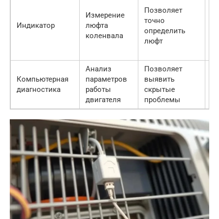
Тр
Позволяет
ин
Измерение
точно
н
Индикатор
люфта
определить
зн
коленвала
люфт
д
з
Анализ
Позволяет
Тр
Компьютерная
параметров
выявить
д
диагностика
работы
скрытые
о
двигателя
проблемы