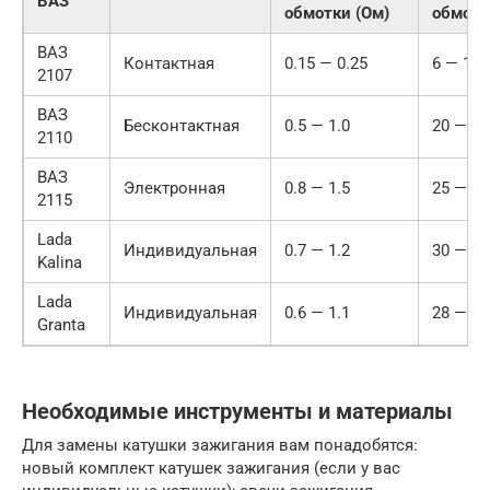
ВАЗ
обмотки (Ом)
обмотк
ВАЗ
Контактная
0.15 — 0.25
6 — 12
2107
ВАЗ
Бесконтактная
0.5 — 1.0
20 — 30
2110
ВАЗ
Электронная
0.8 — 1.5
25 — 35
2115
Lada
Индивидуальная
0.7 — 1.2
30 — 40
Kalina
Lada
Индивидуальная
0.6 — 1.1
28 — 38
Granta
Необходимые инструменты и материалы
Для замены катушки зажигания вам понадобятся:
новый комплект катушек зажигания (если у вас